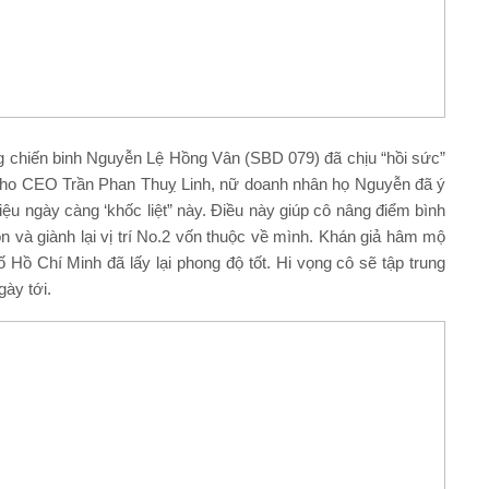
ùng chiến binh Nguyễn Lệ Hồng Vân (SBD 079) đã chịu “hồi sức”
 cho CEO Trần Phan Thuỵ Linh, nữ doanh nhân họ Nguyễn đã ý
u ngày càng ‘khốc liệt” này. Điều này giúp cô nâng điểm bình
 và giành lại vị trí No.2 vốn thuộc về mình. Khán giả hâm mộ
Hồ Chí Minh đã lấy lại phong độ tốt. Hi vọng cô sẽ tập trung
gày tới.