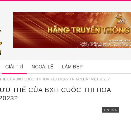
GIẢI TRÍ
NGOÀI LỀ
LÀM ĐẸP
THẾ CỦA BXH CUỘC THI HOA HẬU DOANH NHÂN ĐẤT VIỆT 2023?
ƯU THẾ CỦA BXH CUỘC THI HOA
B
2023?
TIN TỨC