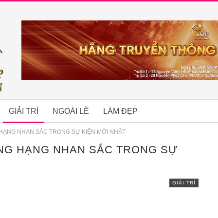
GIẢI TRÍ
NGOÀI LỀ
LÀM ĐẸP
HẠNG NHAN SẮC TRONG SỰ KIỆN MỚI NHẤT
NG HẠNG NHAN SẮC TRONG SỰ
B
GIẢI TRÍ