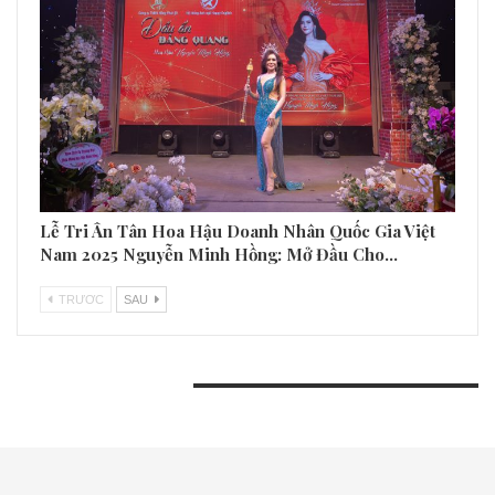
Lễ Tri Ân Tân Hoa Hậu Doanh Nhân Quốc Gia Việt
Nam 2025 Nguyễn Minh Hồng: Mở Đầu Cho…
TRƯƠC
SAU
BÀI VIẾT GẦN ĐÂY