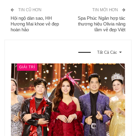
TIN CŨ HƠN
TIN MỚI HƠN
Hội ngộ dàn sao, HH
Spa Phúc Ngân hợp tác
Hương Mai khoe vẻ đẹp
thương hiệu Olivia nâng
hoàn hảo
tầm vẻ đẹp Việt
BẠN CŨNG CÓ THỂ THÍCH
Tất Cả Các
GIẢI TRÍ