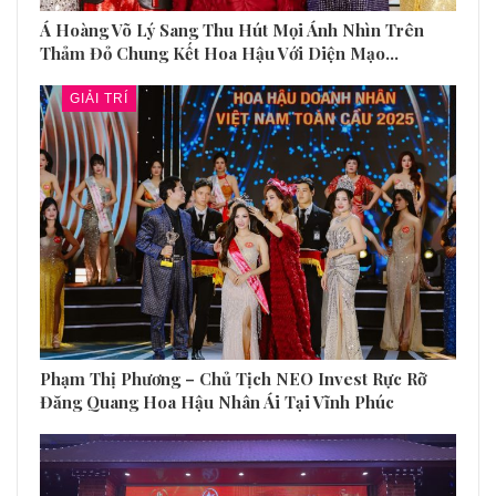
Á Hoàng Võ Lý Sang Thu Hút Mọi Ánh Nhìn Trên
Thảm Đỏ Chung Kết Hoa Hậu Với Diện Mạo…
GIẢI TRÍ
Phạm Thị Phương – Chủ Tịch NEO Invest Rực Rỡ
Đăng Quang Hoa Hậu Nhân Ái Tại Vĩnh Phúc