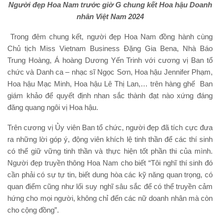
Người đẹp Hoa Nam trước giờ G chung kết Hoa hậu Doanh
nhân Việt Nam 2024
Trong đêm chung kết, người đẹp Hoa Nam đồng hành cùng
Chủ tịch Miss Vietnam Business Đặng Gia Bena, Nhà Báo
Trung Hoàng, Á hoàng Dương Yến Trinh với cương vị Ban tổ
chức và Danh ca – nhạc sĩ Ngọc Sơn, Hoa hậu Jennifer Phạm,
Hoa hậu Mạc Minh, Hoa hậu Lê Thị Lan,… trên hàng ghế Ban
giám khảo để quyết định nhan sắc thành đạt nào xứng đáng
đăng quang ngôi vị Hoa hậu.
Trên cương vị Ủy viên Ban tổ chức, người đẹp đã tích cực đưa
ra những lời góp ý, động viên khích lệ tinh thần để các thí sinh
có thể giữ vững tinh thần và thực hiện tốt phần thi của mình.
Người đẹp truyền thông Hoa Nam cho biết “Tôi nghĩ thí sinh đó
cần phải có sự tự tin, biết dung hòa các kỹ năng quan trọng, có
quan điểm cũng như lối suy nghĩ sâu sắc để có thể truyền cảm
hứng cho mọi người, không chỉ đến các nữ doanh nhân mà còn
cho cộng đồng”.