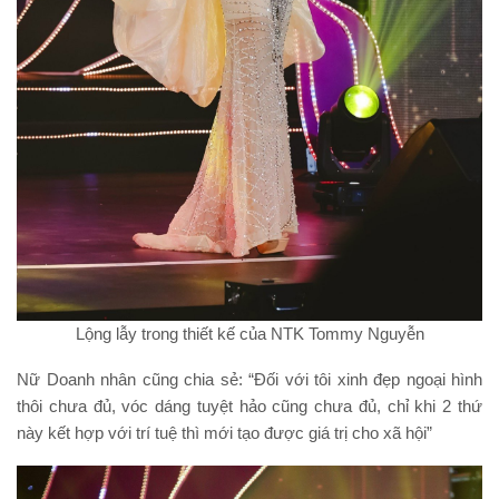
Lộng lẫy trong thiết kế của NTK Tommy Nguyễn
Nữ Doanh nhân cũng chia sẻ: “Đối với tôi xinh đẹp ngoại hình
thôi chưa đủ, vóc dáng tuyệt hảo cũng chưa đủ, chỉ khi 2 thứ
này kết hợp với trí tuệ thì mới tạo được giá trị cho xã hội”