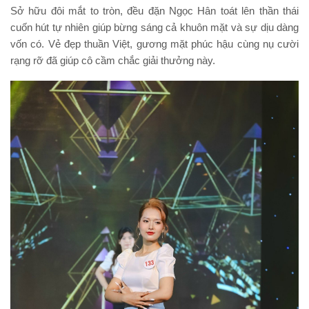
Sở hữu đôi mắt to tròn, đều đặn Ngọc Hân toát lên thần thái
cuốn hút tự nhiên giúp bừng sáng cả khuôn mặt và sự dịu dàng
vốn có. Vẻ đẹp thuần Việt, gương mặt phúc hậu cùng nụ cười
rạng rỡ đã giúp cô cầm chắc giải thưởng này.