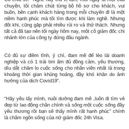
chuyện, tôi chăm chút từng bộ hồ sơ cho khách, vui
buồn, bên cạnh khách hàng trong mỗi chuyến đi là một
niềm hạnh phúc mà tôi tìm được khi làm nghề. Nhưng
đôi khi, cũng gặp phải nhiều rủi ro và thử thách. Nhưng
tất cả đã tạo nên tôi ngày hôm nay, một cô giám đốc chi
nhánh lớn của công ty đứng đầu ngành.
Có đủ sự điềm tĩnh, ý chí, đam mê để lèo lái doanh
nghiệp và có 1 trái tim ấm đủ đồng cảm, yêu thương,
dìu dắt chăm lo cuộc sống cho nhân viên nhất là trong
khoảng thời gian khủng hoảng, đầy khó khăn do ảnh
hưởng của dịch Covid19”.
“Hãy yêu lấy mình, nuôi dưỡng đam mê ,luôn đi tìm vẻ
đẹp từ lao động chân chính và sống một cuộc sống đầy
yêu thương rồi bạn sẽ thấy mình rất hạnh phúc” chính
là châm ngôn sống của nữ giám đốc 24h Visa.