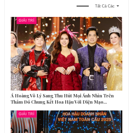
BẠN CŨNG CÓ THỂ THÍCH
Tất Cả Các
GIẢI TRÍ
Á Hoàng Võ Lý Sang Thu Hút Mọi Ánh Nhìn Trên
Thảm Đỏ Chung Kết Hoa Hậu Với Diện Mạo…
GIẢI TRÍ