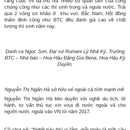
ràng cuộc thi đã thu hút nhiều sự quan tâm của công
chúng cũng như các thí sinh trong và ngoài nước. Trải
qua 2 vòng sơ khảo ở khu vực Bắc Nam, Hội đồng
thẩm định cũng như BTC đều đánh giá cao về chất
lượng thí sinh năm nay.
Danh ca Ngọc Sơn, Đại sứ Rumani Lý Nhã Kỳ, Trưởng
BTC – Nhà báo – Hoa Hậu Đặng Gia Bena, Hoa Hậu Kỳ
Duyên.
Nguyễn Thị Ngân Hà sở hữu vẻ ngoài cá tính mạnh mẽ
Nguyễn Thị Ngân Hà bén duyên với nghề du lịch, lữ
hành, tư vấn thủ tục xin visa đi nước ngoài và cho
người nước ngoài vào VN từ năm 2017.
Cô chia sẻ: “Nghề này thú vị lắm, mỗi ngày là một câu