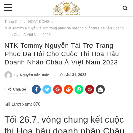
Trang Chủ
HOẠT ĐỘNG
NTK Tommy Nguyễn tài trợ trang phục dạ hội cho cuộc thi Hoa hậu Doanh
nhân Châu Á Việt Nam 2023
NTK Tommy Nguyễn Tài Trợ Trang
Phục Dạ Hội Cho Cuộc Thi Hoa Hậu
Doanh Nhân Châu Á Việt Nam 2023
On
Jul 31, 2023
By
Nguyễn Văn Tuấn
Chia Sẽ
Lượt xem:
870
Tối 26.7, vòng chung kết cuộc
thi Hoa hậu doanh nhân Châu