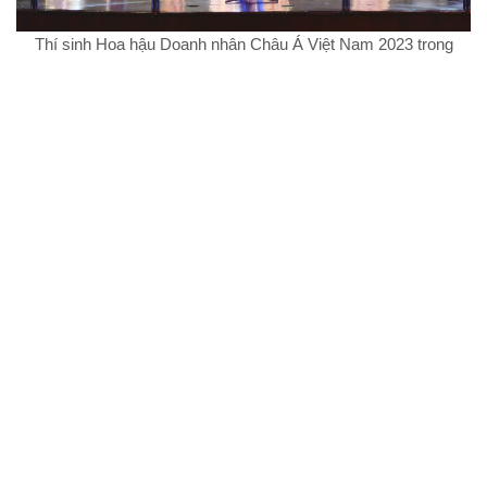
Thí sinh Hoa hậu Doanh nhân Châu Á Việt Nam 2023 trong
trang phục dạ hội của NTK Tommy Nguyễn
Hành trình “đãi cát tìm vàng” của cuộc thi Hoa hậu Doanh nhân
Châu Á Việt Nam 2023 đã chính thức khép lại với ngôi vị cao
nhất thuộc về doanh nhân Lê Thị Thơ – SBD 168, danh hiệu Á
hậu 1 được trao cho doanh nhân Võ Thị Ngọc Ngân – SBD 180,
đồng danh hiệu Á hậu 2 là doanh nhân Đào Mộng Hoàng Nga –
SBD 289 và doanh nhân Trương Thị Hồng Thắm – SBD 279,
đồng danh hiệu Á hậu 3 là doanh nhân Phạm Thị Trang – SBD
121, doanh nhân Nguyễn Kim Yến – SBD 039 và doanh nhân
Nguyễn Thị Ngọc Thảo – SBD 179. Ngôi vị Hoa hậu nhân ái
chính thức gọi tên nữ doanh nhân Nguyễn Ngọc Hiếu – SBD
175.