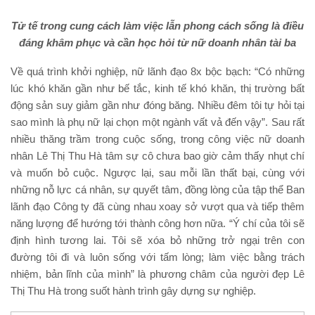
Tử tế trong cung cách làm việc lẫn phong cách sống là điều
đáng khâm phục và cần học hỏi từ nữ doanh nhân tài ba
Về quá trình khởi nghiệp, nữ lãnh đạo 8x bộc bạch: “Có những
lúc khó khăn gần như bế tắc, kinh tế khó khăn, thị trường bất
động sản suy giảm gần như đóng băng. Nhiều đêm tôi tự hỏi tại
sao mình là phụ nữ lại chọn một ngành vất vả đến vậy”. Sau rất
nhiều thăng trầm trong cuộc sống, trong công việc nữ doanh
nhân Lê Thị Thu Hà tâm sự cô chưa bao giờ cảm thấy nhụt chí
và muốn bỏ cuộc. Ngược lại, sau mỗi lần thất bại, cùng với
những nỗ lực cá nhân, sự quyết tâm, đồng lòng của tập thể Ban
lãnh đạo Công ty đã cùng nhau xoay sở vượt qua và tiếp thêm
năng lượng để hướng tới thành công hơn nữa. “Ý chí của tôi sẽ
định hình tương lai. Tôi sẽ xóa bỏ những trở ngại trên con
đường tôi đi và luôn sống với tấm lòng; làm việc bằng trách
nhiệm, bản lĩnh của mình” là phương châm của người đẹp Lê
Thị Thu Hà trong suốt hành trình gây dựng sự nghiệp.