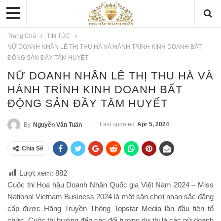
Trang Chủ
TIN TỨC
NỮ DOANH NHÂN LÊ THỊ THU HÀ VÀ HÀNH TRÌNH KINH DOANH BẤT
ĐỘNG SẢN ĐẦY TÂM HUYẾT
NỮ DOANH NHÂN LÊ THỊ THU HÀ VÀ
HÀNH TRÌNH KINH DOANH BẤT
ĐỘNG SẢN ĐẦY TÂM HUYẾT
Last updated
Apr 5, 2024
By
Nguyễn Văn Tuấn
Chia Sẽ
Lượt xem:
882
Cuộc thi Hoa hậu Doanh Nhân Quốc gia Việt Nam 2024 – Miss
National Vietnam Business 2024 là một sân chơi nhan sắc đẳng
cấp được Hãng Truyền Thông Topstar Media lần đầu tiên tổ
chức. Cuộc thi hướng đến các đối tượng dự thi là các nữ doanh