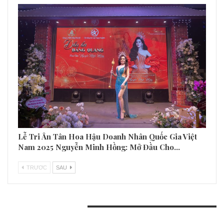
Lễ Tri Ân Tân Hoa Hậu Doanh Nhân Quốc Gia Việt
Nam 2025 Nguyễn Minh Hồng: Mở Đầu Cho…
TRƯƠC
SAU
BÀI VIẾT GẦN ĐÂY