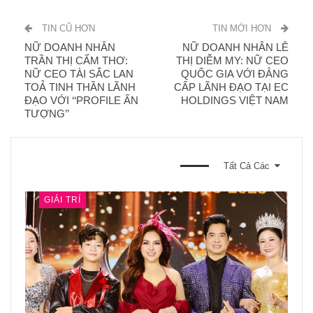
TIN CŨ HƠN
TIN MỚI HƠN
NỮ DOANH NHÂN
NỮ DOANH NHÂN LÊ
TRẦN THỊ CẨM THƠ:
THỊ DIỄM MY: NỮ CEO
NỮ CEO TÀI SẮC LAN
QUỐC GIA VỚI ĐẲNG
TOẢ TINH THẦN LÃNH
CẤP LÃNH ĐẠO TẠI EC
ĐẠO VỚI ‘‘PROFILE ẤN
HOLDINGS VIỆT NAM
TƯỢNG’’
BẠN CŨNG CÓ THỂ THÍCH
Tất Cả Các
GIẢI TRÍ