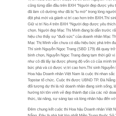
cũng từng dẫn đầu trên BXH “Người đẹp được yêu th
đã làm cô dường như đã bị “lu mờ” trong lòng ngườ
đột phá mới và giành vị trí cao hơn trên BXH.Thí si
Giữ vị trí No.4 trên BXH “Người đẹp được yêu thích
chọn. Người đẹp Mạc Thị Minh đang bị dẫn trước rất 
hiệu cho thấy sự “đuối sức” của doanh nhân Mạc Th
Mạc Thị Minh vẫn chưa có dấu hiệu bức phá trên đ
Thí sinh Nguyễn Ngọc Trang (SBD 179) đã quay trở 
bình chọn, Nguyễn Ngọc Trang đang tạm thời giữ vị
như cô đã lấy lại được phong độ vốn có của mình tr
bức phá và có được vị trí cao hơn.Thí sinh Nguyễn
Hoa hậu Doanh nhân Việt Nam là cuộc thi nhan sắ
Topstar tổ chức. Cuộc thi được UBND TP. Đà Nẵng
đối tượng dự thi là nữ doanh nhân đang sinh sống, là
hướng tới tôn vinh vẻ đẹp thành đạt của các nữ doa
thức, tài năng, sự sáng tạo và lòng nhân hậu đến vớ
Đêm chung kết cuộc thi Hoa hậu Doanh nhân Việt N
Nẵng. Đây là nhà hát lớn nhất Miền Trung thuộc Sở 