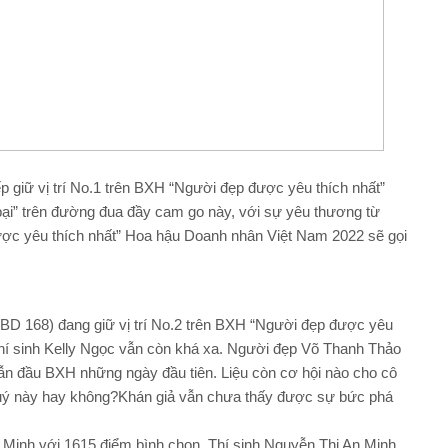
ếp giữ vị trí No.1 trên BXH “Người đẹp được yêu thích nhất”
ại” trên đường đua đầy cam go này, với sự yêu thương từ
ược yêu thích nhất” Hoa hậu Doanh nhân Việt Nam 2022 sẽ gọi
SBD 168) đang giữ vị trí No.2 trên BXH “Người đẹp được yêu
 thí sinh Kelly Ngọc vẫn còn khá xa. Người đẹp Võ Thanh Thảo
dẫn đầu BXH những ngày đầu tiên. Liệu còn cơ hội nào cho cô
 quý này hay không?Khán giả vẫn chưa thấy được sự bức phá
An Minh với 1615 điểm bình chọn. Thí sinh Nguyễn Thị An Minh