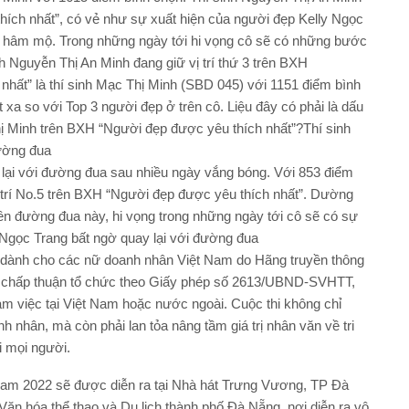
ích nhất”, có vẻ như sự xuất hiện của người đẹp Kelly Ngọc
i hâm mộ. Trong những ngày tới hi vọng cô sẽ có những bước
nh Nguyễn Thị An Minh đang giữ vị trí thứ 3 trên BXH
 nhất” là thí sinh Mạc Thị Minh (SBD 045) với 1151 điểm bình
xa so với Top 3 người đẹp ở trên cô. Liệu đây có phải là dấu
ị Minh trên BXH “Người đẹp được yêu thích nhất”?Thí sinh
ường đua
lại với đường đua sau nhiều ngày vắng bóng. Với 853 điểm
 trí No.5 trên BXH “Người đẹp được yêu thích nhất”. Dường
ên đường đua này, hi vọng trong những ngày tới cô sẽ có sự
 Ngọc Trang bất ngờ quay lại với đường đua
c dành cho các nữ doanh nhân Việt Nam do Hãng truyền thông
 chấp thuận tổ chức theo Giấy phép số 2613/UBND-SVHTT,
m việc tại Việt Nam hoặc nước ngoài. Cuộc thi không chỉ
nh nhân, mà còn phải lan tỏa nâng tầm giá trị nhân văn về tri
i mọi người.
am 2022 sẽ được diễn ra tại Nhà hát Trưng Vương, TP Đà
Văn hóa thể thao và Du lịch thành phố Đà Nẵng, nơi diễn ra vô