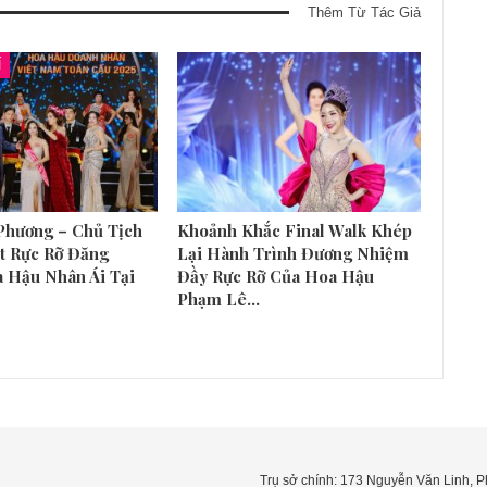
Thêm Từ Tác Giả
Í
Phương – Chủ Tịch
Khoảnh Khắc Final Walk Khép
t Rực Rỡ Đăng
Lại Hành Trình Đương Nhiệm
 Hậu Nhân Ái Tại
Đầy Rực Rỡ Của Hoa Hậu
Phạm Lê…
Trụ sở chính: 173 Nguyễn Văn Linh,