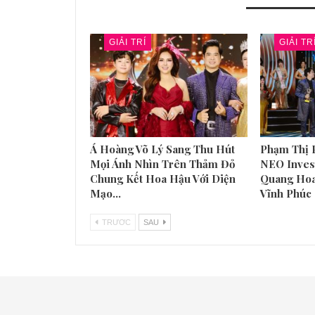
BẠN CŨNG CÓ THỂ THÍCH
GIẢI TRÍ
GIẢI TR
Á Hoàng Võ Lý Sang Thu Hút
Phạm Thị 
Mọi Ánh Nhìn Trên Thảm Đỏ
NEO Inves
Chung Kết Hoa Hậu Với Diện
Quang Hoa
Mạo…
Vĩnh Phúc
TRƯƠC
SAU