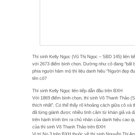
Thí sinh Kelly Ngọc (Vũ Thị Ngọc – SBD 145) liên ti
với 2673 điểm bình chọn. Dường như cô đang “bất b
phía người hâm mộ thì liệu danh hiệu “Người đẹp đ
tên cô?
Thí sinh Kelly Ngọc liên tiếp dẫn đầu trên BXH
Với 1869 điểm bình chọn, thí sinh Võ Thanh Thảo (
thích nhất”. Có thể thấy rõ khoảng cách giữa cô và
đã từng giành được nhiều tình cảm từ khán giả và 
trên hành trình tìm ra chủ nhân của danh hiệu cao
của thí sinh Võ Thanh Thảo trên BXH
Vị trí No.3 trên BXH thuộc về thí sinh Nguyễn Thị 