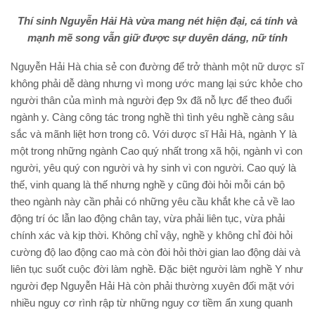
Thí sinh Nguyễn Hải Hà
vừa mang nét hiện đại, cá tính và
mạnh mẽ song vẫn giữ được sự duyên dáng
, nữ tính
Nguyễn Hải Hà chia sẻ con đường để trở thành một nữ dược sĩ
không phải dễ dàng nhưng vì mong ước mang lại sức khỏe cho
người thân của mình mà người đẹp 9x đã nỗ lực để theo đuổi
ngành y. Càng công tác trong nghề thì tình yêu nghề càng sâu
sắc và mãnh liệt hơn trong cô. Với dược sĩ Hải Hà, ngành Y là
một trong những ngành Cao quý nhất trong xã hội, ngành vì con
người, yêu quý con người và hy sinh vì con người. Cao quý là
thế, vinh quang là thế nhưng nghề y cũng đòi hỏi mỗi cán bộ
theo ngành này cần phải có những yêu cầu khắt khe cả về lao
động trí óc lẫn lao động chân tay, vừa phải liên tục, vừa phải
chính xác và kịp thời. Không chỉ vậy, nghề y không chỉ đòi hỏi
cường độ lao động cao mà còn đòi hỏi thời gian lao động dài và
liên tục suốt cuộc đời làm nghề. Đặc biệt người làm nghề Y như
người đẹp Nguyễn Hải Hà còn phải thường xuyên đối mặt với
nhiều nguy cơ rình rập từ những nguy cơ tiềm ẩn xung quanh