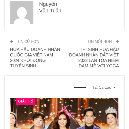
Nguyễn
Văn Tuấn
TIN CŨ HƠN
TIN MỚI HƠN
HOA HẬU DOANH NHÂN
THÍ SINH HOA HẬU
QUỐC GIA VIỆT NAM
DOANH NHÂN ĐẤT VIỆT
2024 KHỞI ĐỘNG
2023 LAN TỎA NIỀM
TUYỂN SINH
ĐAM MÊ VỚI YOGA
BẠN CŨNG CÓ THỂ THÍCH
Tất Cả Các
GIẢI TRÍ