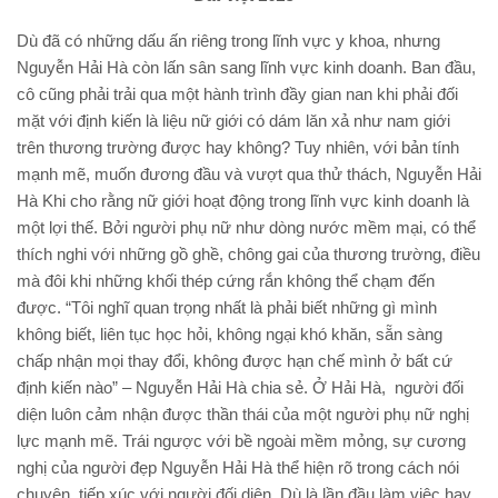
Dù đã có những dấu ấn riêng trong lĩnh vực y khoa, nhưng
Nguyễn Hải Hà còn lấn sân sang lĩnh vực kinh doanh. Ban đầu,
cô cũng phải trải qua một hành trình đầy gian nan khi phải đối
mặt với định kiến là liệu nữ giới có dám lăn xả như nam giới
trên thương trường được hay không? Tuy nhiên, với bản tính
mạnh mẽ, muốn đương đầu và vượt qua thử thách, Nguyễn Hải
Hà Khi cho rằng nữ giới hoạt động trong lĩnh vực kinh doanh là
một lợi thế. Bởi người phụ nữ như dòng nước mềm mại, có thể
thích nghi với những gồ ghề, chông gai của thương trường, điều
mà đôi khi những khối thép cứng rắn không thể chạm đến
được. “Tôi nghĩ quan trọng nhất là phải biết những gì mình
không biết, liên tục học hỏi, không ngại khó khăn, sẵn sàng
chấp nhận mọi thay đổi, không được hạn chế mình ở bất cứ
định kiến nào” – Nguyễn Hải Hà chia sẻ. Ở Hải Hà, người đối
diện luôn cảm nhận được thần thái của một người phụ nữ nghị
lực mạnh mẽ. Trái ngược với bề ngoài mềm mỏng, sự cương
nghị của người đẹp Nguyễn Hải Hà thể hiện rõ trong cách nói
chuyện, tiếp xúc với người đối diện. Dù là lần đầu làm việc hay