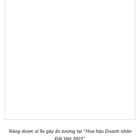
Nàng d
ược
sĩ 9x
gây
ấn tượng
tại “Hoa hậu
Doanh nhân
Đất Việt 2023
”