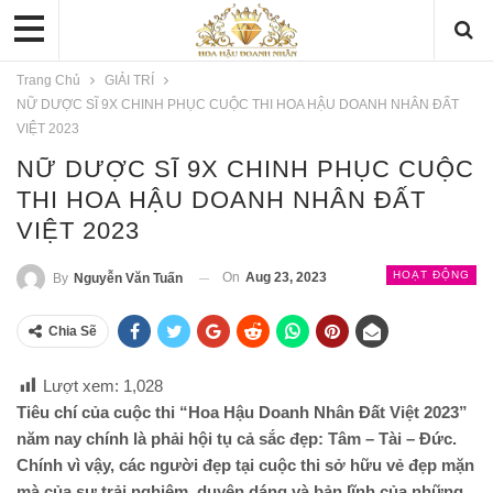
Trang Chủ
GIẢI TRÍ
NỮ DƯỢC SĨ 9X CHINH PHỤC CUỘC THI HOA HẬU DOANH NHÂN ĐẤT
VIỆT 2023
NỮ DƯỢC SĨ 9X CHINH PHỤC CUỘC
THI HOA HẬU DOANH NHÂN ĐẤT
VIỆT 2023
HOẠT ĐỘNG
On
Aug 23, 2023
By
Nguyễn Văn Tuấn
Chia Sẽ
Lượt xem:
1,028
Tiêu chí của cuộc thi “Hoa Hậu Doanh Nhân
Đất Việt
2023”
năm nay chính là phải hội tụ cả sắc đẹp: Tâm – Tài – Đức.
Chính vì vậy, các người đẹp tại cuộc thi sở hữu vẻ đẹp mặn
mà của sự trải nghiệm, duyên dáng và bản lĩnh của những