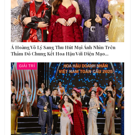
Á Hoàng Võ Lý Sang Thu Hút Mọi Ánh Nhìn Trên
Thảm Đỏ Chung Kết Hoa Hậu Với Diện Mạo…
GIẢI TRÍ