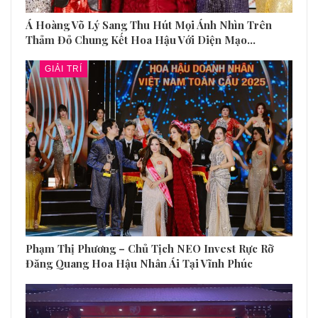
Á Hoàng Võ Lý Sang Thu Hút Mọi Ánh Nhìn Trên
Thảm Đỏ Chung Kết Hoa Hậu Với Diện Mạo…
GIẢI TRÍ
Phạm Thị Phương – Chủ Tịch NEO Invest Rực Rỡ
Đăng Quang Hoa Hậu Nhân Ái Tại Vĩnh Phúc