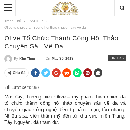
Trang Chủ
LÀM ĐẸP
Olive tổ chức thành công hội thảo chuyên sâu về da
Olive Tổ Chức Thành Công Hội Thảo
Chuyên Sâu Về Da
TIN TỨC
On
May 30, 2018
By
Kim Thoa
Chia Sẽ
Lượt xem:
987
Mới đây, thương hiệu Olive – mỹ phẩm thiên nhiên đã
tổ chức thành công hội thảo chuyên sâu về da và
chuyển giao công nghệ điều trị nám, mụn, tàn nhang.
Nhiều spa, viện thẩm mỹ đến từ khu vực miền Trung,
Tây Nguyên, đã tham dự.