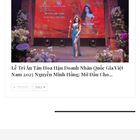
Lễ Tri Ân Tân Hoa Hậu Doanh Nhân Quốc Gia Việt
Nam 2025 Nguyễn Minh Hồng: Mở Đầu Cho…
TRƯƠC
SAU
BÀI VIẾT GẦN ĐÂY