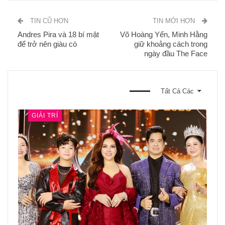
TIN CŨ HƠN
TIN MỚI HƠN
Andres Pira và 18 bí mật
Võ Hoàng Yến, Minh Hằng
để trở nên giàu có
giữ khoảng cách trong
ngày đầu The Face
BẠN CŨNG CÓ THỂ THÍCH
Tất Cả Các
GIẢI TRÍ