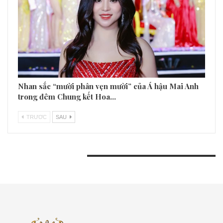
Nhan sắc “mười phân vẹn mười” của Á hậu Mai Anh
trong đêm Chung kết Hoa…
TRƯƠC
SAU
BÀI VIẾT GẦN ĐÂY