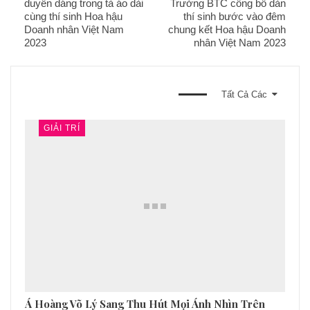
duyên dáng trong tà áo dài
Trưởng BTC công bố dàn
cùng thí sinh Hoa hậu
thí sinh bước vào đêm
Doanh nhân Việt Nam
chung kết Hoa hậu Doanh
2023
nhân Việt Nam 2023
BẠN CŨNG CÓ THỂ THÍCH
Tất Cả Các
GIẢI TRÍ
Á Hoàng Võ Lý Sang Thu Hút Mọi Ánh Nhìn Trên