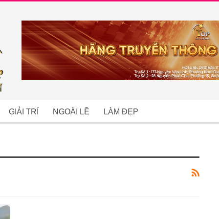
GIẢI TRÍ
NGOÀI LỀ
LÀM ĐẸP
B