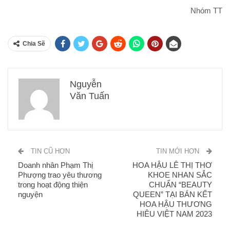
Nhóm TT
Chia Sẽ
Nguyễn
Văn Tuấn
TIN CŨ HƠN
TIN MỚI HƠN
Doanh nhân Phạm Thị
HOA HẬU LÊ THỊ THƠ
Phượng trao yêu thương
KHOE NHAN SẮC
trong hoạt động thiện
CHUẨN “BEAUTY
nguyện
QUEEN” TẠI BÁN KẾT
HOA HẬU THƯƠNG
HIÊU VIỆT NAM 2023