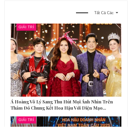
BẠN CŨNG CÓ THỂ THÍCH
Tất Cả Các
GIẢI TRÍ
Á Hoàng Võ Lý Sang Thu Hút Mọi Ánh Nhìn Trên
Thảm Đỏ Chung Kết Hoa Hậu Với Diện Mạo…
GIẢI TRÍ