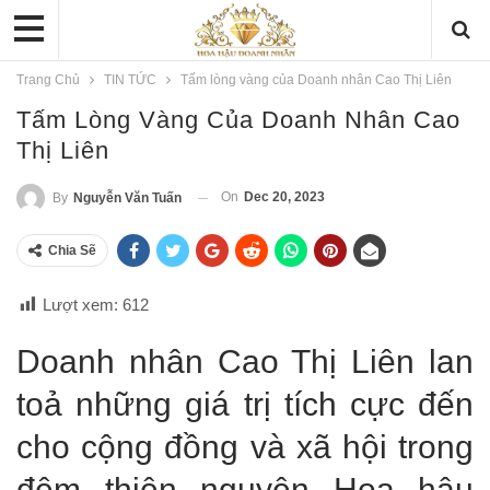
Trang Chủ
TIN TỨC
Tấm lòng vàng của Doanh nhân Cao Thị Liên
Tấm Lòng Vàng Của Doanh Nhân Cao
Thị Liên
On
Dec 20, 2023
By
Nguyễn Văn Tuấn
Chia Sẽ
Lượt xem:
612
Doanh nhân Cao Thị Liên lan
toả những giá trị tích cực đến
cho cộng đồng và xã hội trong
đêm thiện nguyện Hoa hậu