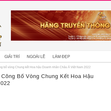
GIẢI TRÍ
NGOÀI LỀ
LÀM ĐẸP
ng bố vòng Chung kết Hoa hậu Doanh nhân Châu Á Việt Nam 2022
a Công Bố Vòng Chung Kết Hoa Hậu
B
2022