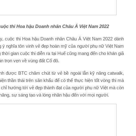
cuộc thi Hoa hậu Doanh nhân Châu Á Việt Nam 2022
nay, cuộc thi Hoa hậu Doanh nhân Châu Á Việt Nam 2022 dành
g ý nghĩa tôn vinh vẻ đẹp hoàn mỹ của người phụ nữ Việt Nam
ng thời gian cuộc thi diễn ra tại Huế cũng mang đến cho khán giả
 trọn vẹn về vùng đất Cố đô.
sinh được BTC chăm chút từ vẻ bề ngoài lẫn kỹ năng catwalk,
hiện thần thái trên sân khấu để có thể thực hiện tốt vòng thi mà
ông chỉ hướng tới vẻ đẹp thành đạt của người phụ nữ Việt mà còn
ài năng, sự sáng tạo và lòng nhân hậu đến với mọi người.