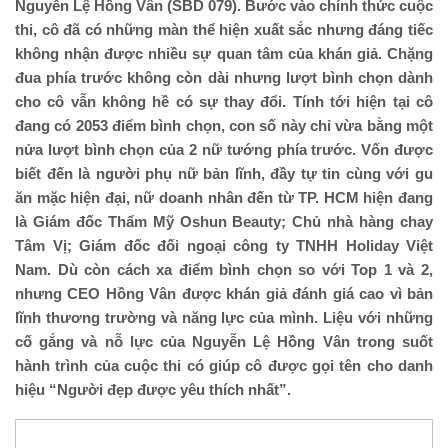
Nguyễn Lệ Hồng Vân (SBD 079). Bước vào chính thức cuộc
thi, cô đã có những màn thể hiện xuất sắc nhưng đáng tiếc
không nhận được nhiều sự quan tâm của khán giả. Chặng
đua phía trước không còn dài nhưng lượt bình chọn dành
cho cô vẫn không hề có sự thay đổi. Tính tới hiện tại cô
đang có 2053 điểm bình chọn, con số này chỉ vừa bằng một
nửa lượt bình chọn của 2 nữ tướng phía trước. Vốn được
biết đến là người phụ nữ bản lĩnh, đầy tự tin cùng với gu
ăn mặc hiện đại, nữ doanh nhân đến từ TP. HCM hiện đang
là Giám đốc Thẩm Mỹ Oshun Beauty; Chủ nhà hàng chay
Tâm Vị; Giám đốc đối ngoại công ty TNHH Holiday Việt
Nam. Dù còn cách xa điểm bình chọn so với Top 1 và 2,
nhưng CEO Hồng Vân được khán giả đánh giá cao vì bản
lĩnh thương trường và năng lực của mình. Liệu với những
cố gắng và nỗ lực của Nguyễn Lệ Hồng Vân trong suốt
hành trình của cuộc thi có giúp cô được gọi tên cho danh
hiệu “Người đẹp được yêu thích nhất”.