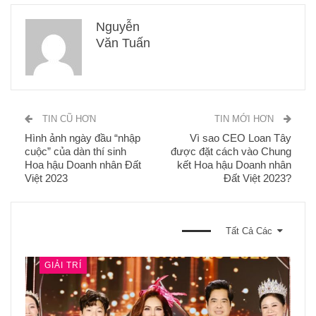
Nguyễn
Văn Tuấn
TIN CŨ HƠN
TIN MỚI HƠN
Hình ảnh ngày đầu “nhập
Vì sao CEO Loan Tây
cuộc” của dàn thí sinh
được đặt cách vào Chung
Hoa hậu Doanh nhân Đất
kết Hoa hậu Doanh nhân
Việt 2023
Đất Việt 2023?
BẠN CŨNG CÓ THỂ THÍCH
Tất Cả Các
GIẢI TRÍ