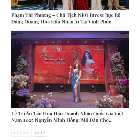
Phạm Thị Phương – Chủ Tịch NEO Invest Rực Rỡ
Đăng Quang Hoa Hậu Nhân Ái Tại Vĩnh Phúc
Lễ Tri Ân Tân Hoa Hậu Doanh Nhân Quốc Gia Việt
Nam 2025 Nguyễn Minh Hồng: Mở Đầu Cho…
TRƯƠC
SAU