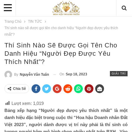
Trang Chủ
TIN TỨC
Thí sinh nào sẽ được gọi tên cho danh hiệu “Người đẹp được yêu thích
nhất”?
Thí Sinh Nào Sẽ Được Gọi Tên Cho
Danh Hiệu “Người Đẹp Được Yêu
Thích Nhất”?
GIẢI TRÍ
On
Sep 18, 2023
By
Nguyễn Văn Tuấn
Chia Sẽ
Lượt xem:
1,019
Bảng xếp hạng “Người đẹp được yêu thích nhất” là một
danh hiệu đặc biệt trong cuộc thi “Hoa hậu Doanh nhân Đất
Việt 2023”, người dành được vị trí này phải là thí sinh có
lượng người hâm mộ bình chọn nhiều nhất trên BXH. Vào