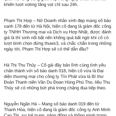
khiến lượt voting tăng vọt chỉ sau 24h.
Phạm Thị Hợp – Nữ Doanh nhân xinh đẹp mang số báo
sanh 178 đến từ Hà Nội, hiện cô đang là giám đốc công
ty TNHH Thương mại và Dịch vụ Hợp Nhật, được đánh
giá là thí sinh nổi bật nên không quá bất ngờ khi cô có
lượt bình chọn đứng thuws3, và chắc chắn trong những
ngày tới, Phạm Thị Hợp sẽ có thể dẫn đầu?
Hà Thị Thu Thủy – Cô gái đầy bản lĩnh cùng tình yêu
chân thành với số báo danh 018, hiện cô vừa là Đại
diện thương mại cho công ty Tín Phát vừa là Bí thư
Đoàn Thanh niên Vân Du Đoan Hùng Phú Thọ, liệu Thu
Thủy sẽ có những bứt phá trong chặng đua tiếp theo.
Nguyễn Ngân Hà – Mang số báo danh 019 đến từ
Thanh Hóa, hiện cô đang là giám đốc công ty Anh Minh
Cao Thị, sự trẻ trung, năng động và thông minh trong