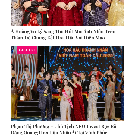
Á Hoàng Võ Lý Sang Thu Hút Mọi Ánh Nhìn Trên
Thảm Đỏ Chung Kết Hoa Hậu Với Diện Mạo…
GIẢI TRÍ
Phạm Thị Phương – Chủ Tịch NEO Invest Rực Rỡ
Đăng Quang Hoa Hậu Nhân Ái Tại Vĩnh Phúc