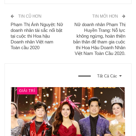
TIN CŨ HƠN
TIN MỚI HƠN
Phạm Thị Ánh Nguyệt: Nữ
Nữ doanh nhân Phạm Thị
doanh nhân tài sắc nổi bật
Huyền Trang: Nỗ lực
tại cuộc thi Hoa hậu
không ngừng, hoàn thiện
Doanh nhân Việt nam
bản thân để tham gia cuộc
Toàn cầu 2020
thi Hoa Hậu Doanh Nhân
Việt Nam Toàn Cầu 2020.
BẠN CŨNG CÓ THỂ THÍCH
Tất Cả Các
GIẢI TRÍ