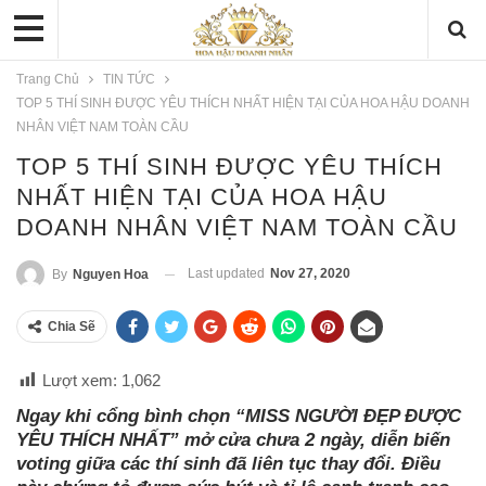
Trang Chủ
TIN TỨC
TOP 5 THÍ SINH ĐƯỢC YÊU THÍCH NHẤT HIỆN TẠI CỦA HOA HẬU DOANH
NHÂN VIỆT NAM TOÀN CẦU
TOP 5 THÍ SINH ĐƯỢC YÊU THÍCH
NHẤT HIỆN TẠI CỦA HOA HẬU
DOANH NHÂN VIỆT NAM TOÀN CẦU
Last updated
Nov 27, 2020
By
Nguyen Hoa
Chia Sẽ
Lượt xem:
1,062
Ngay khi cổng bình chọn “MISS NGƯỜI ĐẸP ĐƯỢC
YÊU THÍCH NHẤT” mở cửa chưa 2 ngày, diễn biến
voting giữa các thí sinh đã liên tục thay đổi. Điều