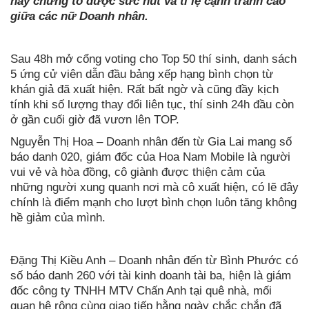
này chứng tỏ được sức hút và tỉ lệ cạnh tranh cao
giữa các nữ Doanh nhân.
Sau 48h mở cổng voting cho Top 50 thí sinh, danh sách
5 ứng cử viên dẫn đầu bảng xếp hạng bình chọn từ
khán giả đã xuất hiện. Rất bất ngờ và cũng đầy kịch
tính khi số lượng thay đổi liên tục, thí sinh 24h đầu còn
ở gần cuối giờ đã vươn lên TOP.
Nguyễn Thị Hoa – Doanh nhân đến từ Gia Lai mang số
báo danh 020, giám đốc của Hoa Nam Mobile là người
vui vẻ và hòa đồng, cô giành được thiện cảm của
những người xung quanh nơi mà cô xuất hiện, có lẽ đây
chính là điểm mạnh cho lượt bình chọn luôn tăng không
hề giảm của mình.
Đặng Thị Kiều Anh – Doanh nhân đến từ Bình Phước có
số báo danh 260 với tài kinh doanh tài ba, hiện là giám
đốc công ty TNHH MTV Chấn Anh tại quê nhà, mối
quan hệ rộng cùng giao tiếp hằng ngày chắc chắn đã