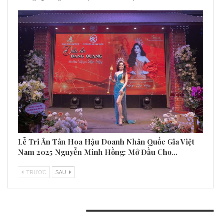
Lễ Tri Ân Tân Hoa Hậu Doanh Nhân Quốc Gia Việt
Nam 2025 Nguyễn Minh Hồng: Mở Đầu Cho…
TRƯƠC
SAU
BÀI VIẾT GẦN ĐÂY