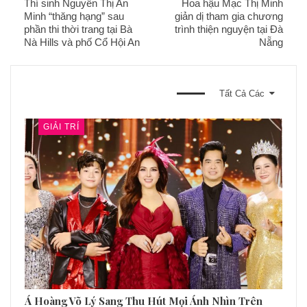
Thí sinh Nguyễn Thị An
Hoa hậu Mạc Thị Minh
Minh “thăng hạng” sau
giản dị tham gia chương
phần thi thời trang tại Bà
trình thiện nguyện tại Đà
Nà Hills và phố Cổ Hội An
Nẵng
BẠN CŨNG CÓ THỂ THÍCH
Tất Cả Các
GIẢI TRÍ
Á Hoàng Võ Lý Sang Thu Hút Mọi Ánh Nhìn Trên