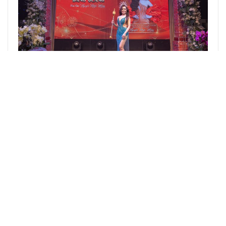
Lễ Tri Ân Tân Hoa Hậu Doanh Nhân Quốc Gia Việt
Nam 2025 Nguyễn Minh Hồng: Mở Đầu Cho…
TRƯƠC
SAU
BÀI VIẾT GẦN ĐÂY