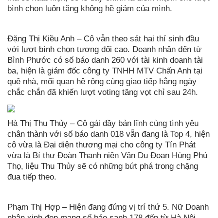
bình chọn luôn tăng không hề giảm của mình.
Đặng Thị Kiều Anh – Cô vẫn theo sát hai thí sinh đầu
với lượt bình chọn tương đối cao. Doanh nhân đến từ
Bình Phước có số báo danh 260 với tài kinh doanh tài
ba, hiện là giám đốc công ty TNHH MTV Chấn Anh tại
quê nhà, mối quan hệ rộng cùng giao tiếp hằng ngày
chắc chắn đã khiến lượt voting tăng vọt chỉ sau 24h.
Hà Thị Thu Thủy – Cô gái đầy bản lĩnh cùng tình yêu
chân thành với số báo danh 018 vẫn đang là Top 4, hiện
cô vừa là Đại diện thương mại cho công ty Tín Phát
vừa là Bí thư Đoàn Thanh niên Vân Du Đoan Hùng Phú
Thọ, liệu Thu Thủy sẽ có những bứt phá trong chặng
đua tiếp theo.
Phạm Thị Hợp – Hiện đang đứng vị trí thứ 5. Nữ Doanh
nhân xinh đẹp mang số báo sanh 178 đến từ Hà Nội,