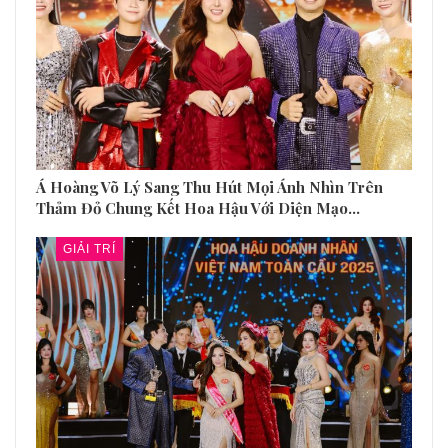
Á Hoàng Võ Lý Sang Thu Hút Mọi Ánh Nhìn Trên
Thảm Đỏ Chung Kết Hoa Hậu Với Diện Mạo…
GIẢI TRÍ