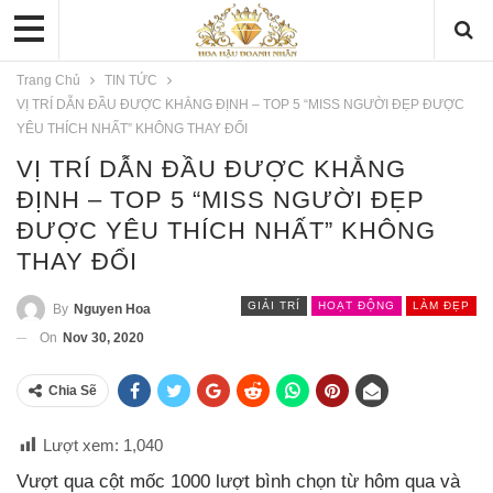
Trang Chủ
TIN TỨC
VỊ TRÍ DẪN ĐẦU ĐƯỢC KHẲNG ĐỊNH – TOP 5 “MISS NGƯỜI ĐẸP ĐƯỢC
YÊU THÍCH NHẤT” KHÔNG THAY ĐỔI
VỊ TRÍ DẪN ĐẦU ĐƯỢC KHẲNG
ĐỊNH – TOP 5 “MISS NGƯỜI ĐẸP
ĐƯỢC YÊU THÍCH NHẤT” KHÔNG
THAY ĐỔI
GIẢI TRÍ
HOẠT ĐỘNG
LÀM ĐẸP
By
Nguyen Hoa
On
Nov 30, 2020
Chia Sẽ
Lượt xem:
1,040
Vượt qua cột mốc 1000 lượt bình chọn từ hôm qua và