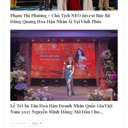
Phạm Thị Phương – Chủ Tịch NEO Invest Rực Rỡ
Đăng Quang Hoa Hậu Nhân Ái Tại Vĩnh Phúc
Lễ Tri Ân Tân Hoa Hậu Doanh Nhân Quốc Gia Việt
Nam 2025 Nguyễn Minh Hồng: Mở Đầu Cho…
TRƯƠC
SAU