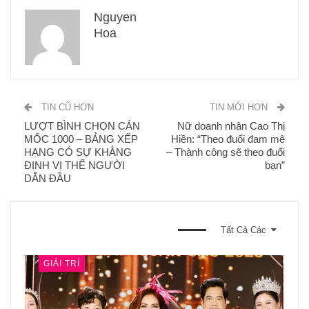
Nguyen
Hoa
TIN CŨ HƠN
TIN MỚI HƠN
LƯỢT BÌNH CHỌN CÁN
Nữ doanh nhân Cao Thị
MỐC 1000 – BẢNG XẾP
Hiền: “Theo đuổi đam mê
HẠNG CÓ SỰ KHẲNG
– Thành công sẽ theo đuổi
ĐỊNH VỊ THẾ NGƯỜI
bạn”
DẪN ĐẦU
BẠN CŨNG CÓ THỂ THÍCH
Tất Cả Các
GIẢI TRÍ