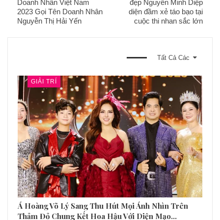
Doanh Nhân Việt Nam
đẹp Nguyễn Minh Diệp
2023 Gọi Tên Doanh Nhân
diện đầm xẻ táo bạo tại
Nguyễn Thị Hải Yến
cuộc thi nhan sắc lớn
BẠN CŨNG CÓ THỂ THÍCH
Tất Cả Các
GIẢI TRÍ
Á Hoàng Võ Lý Sang Thu Hút Mọi Ánh Nhìn Trên
Thảm Đỏ Chung Kết Hoa Hậu Với Diện Mạo…