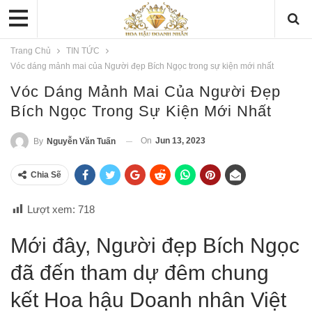
Trang Chủ
TIN TỨC
Vóc dáng mảnh mai của Người đẹp Bích Ngọc trong sự kiện mới nhất
Vóc Dáng Mảnh Mai Của Người Đẹp
Bích Ngọc Trong Sự Kiện Mới Nhất
On
Jun 13, 2023
By
Nguyễn Văn Tuấn
Chia Sẽ
Lượt xem:
718
Mới đây, Người đẹp Bích Ngọc
đã đến tham dự đêm chung
kết Hoa hậu Doanh nhân Việt