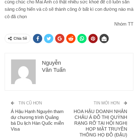
cùng chúc cho Mai Anh có thật nhiều sức khoẻ để cô luôn sẵn
sàng cống hiến và cô sẽ thành công ở bất kì con đường nào mà
cô đã chọn
Nhóm TT
Chia Sẽ
Nguyễn
Văn Tuấn
TIN CŨ HƠN
TIN MỚI HƠN
Á Hậu Hạnh Nguyên tham
HOA HẬU DOANH NHÂN
dự chương trình Quảng
CHÂU Á ĐỖ THỊ QUỲNH
bá Du lịch Hàn Quốc miễn
RẠNG RỠ TẠI HỘI NGHỊ
Visa
HỌP MẶT TRUYỀN
THỐNG HỌ ĐỖ (ĐẬU)