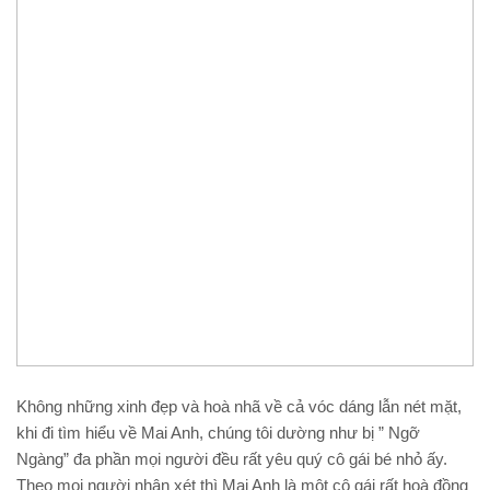
Không những xinh đẹp và hoà nhã về cả vóc dáng lẫn nét mặt,
khi đi tìm hiểu về Mai Anh, chúng tôi dường như bị ” Ngỡ
Ngàng” đa phần mọi người đều rất yêu quý cô gái bé nhỏ ấy.
Theo mọi người nhận xét thì Mai Anh là một cô gái rất hoà đồng