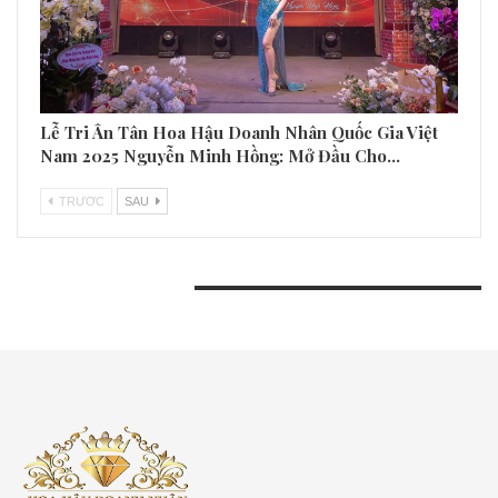
Lễ Tri Ân Tân Hoa Hậu Doanh Nhân Quốc Gia Việt
Nam 2025 Nguyễn Minh Hồng: Mở Đầu Cho…
TRƯƠC
SAU
BÀI VIẾT GẦN ĐÂY