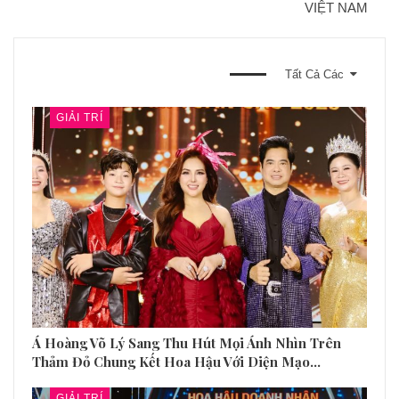
VIỆT NAM
BẠN CŨNG CÓ THỂ THÍCH
Tất Cả Các
GIẢI TRÍ
Á Hoàng Võ Lý Sang Thu Hút Mọi Ánh Nhìn Trên
Thảm Đỏ Chung Kết Hoa Hậu Với Diện Mạo…
GIẢI TRÍ