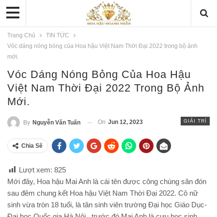
Trang Chủ
TIN TỨC
Vóc dáng nóng bỏng của Hoa hậu Việt Nam Thời Đại 2022 trong bộ ảnh
mới.
Vóc Dáng Nóng Bỏng Của Hoa Hậu
Việt Nam Thời Đại 2022 Trong Bộ Ảnh
Mới.
GIẢI TRÍ
On
Jun 12, 2023
By
Nguyễn Văn Tuấn
Chia Sẽ
Lượt xem:
825
Mới đây, Hoa hậu Mai Anh là cái tên được công chúng săn đón
sau đêm chung kết Hoa hậu Việt Nam Thời Đại 2022. Cô nữ
sinh vừa tròn 18 tuổi, là tân sinh viên trường Đại học Giáo Dục-
Đại học Quốc gia Hà Nội , trước đó Mai Anh là cựu học sinh