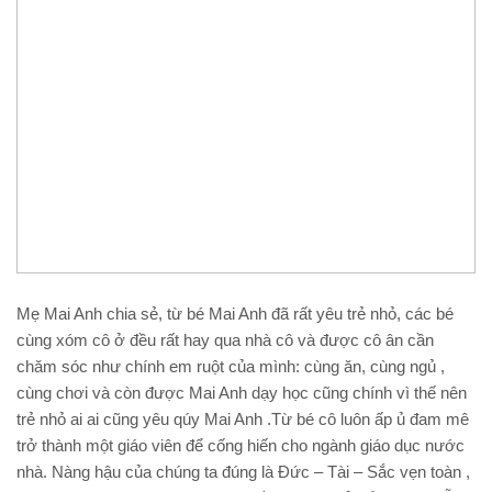
Mẹ Mai Anh chia sẻ, từ bé Mai Anh đã rất yêu trẻ nhỏ, các bé
cùng xóm cô ở đều rất hay qua nhà cô và được cô ân cần
chăm sóc như chính em ruột của mình: cùng ăn, cùng ngủ ,
cùng chơi và còn được Mai Anh dạy học cũng chính vì thế nên
trẻ nhỏ ai ai cũng yêu qúy Mai Anh .Từ bé cô luôn ấp ủ đam mê
trở thành một giáo viên để cống hiến cho ngành giáo dục nước
nhà. Nàng hậu của chúng ta đúng là Đức – Tài – Sắc vẹn toàn ,