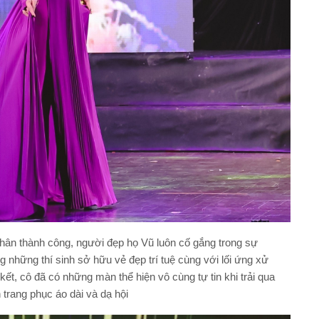
 nhân thành công, người đẹp họ Vũ luôn cố gắng trong sự
 những thí sinh sở hữu vẻ đẹp trí tuệ cùng với lối ứng xử
t, cô đã có những màn thể hiện vô cùng tự tin khi trải qua
n trang phục áo dài và dạ hội