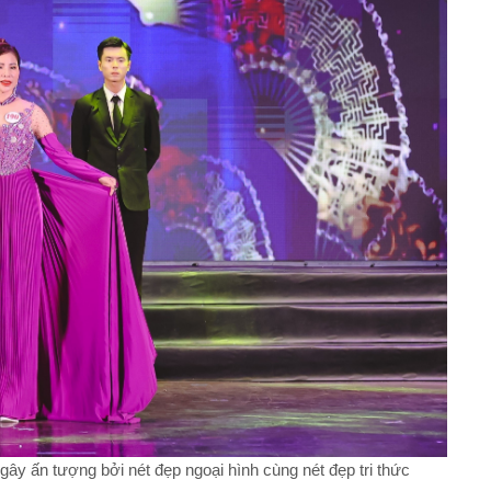
ây ấn tượng bởi nét đẹp ngoại hình cùng nét đẹp tri thức