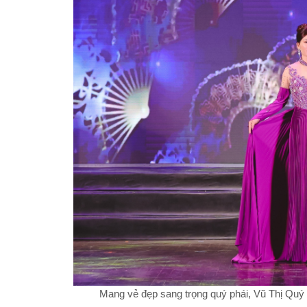
Mang vẻ đẹp sang trọng quý phái, Vũ Thị Quý g