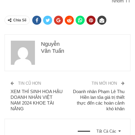
Nhóm TT
Chia Sẽ
Nguyễn
Văn Tuấn
TIN CŨ HƠN
TIN MỚI HƠN
XEM THÍ SINH HOA HẬU
Doanh nhân Phạm Lê Thu
DOANH NHÂN VIỆT
Hiền lan tỏa giá trị thiết
NAM 2024 KHOE TÀI
thực đến các hoàn cảnh
NĂNG
khó khăn
BẠN CŨNG CÓ THỂ THÍCH
Tất Cả Các