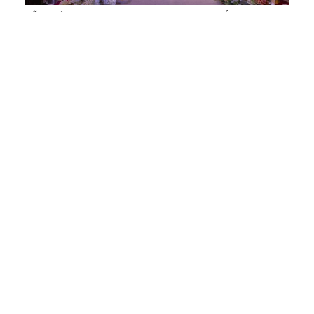
Lễ Tri Ân Tân Hoa Hậu Doanh Nhân Quốc Gia Việt
Nam 2025 Nguyễn Minh Hồng: Mở Đầu Cho…
TRƯƠC
SAU
BÀI VIẾT GẦN ĐÂY
Sở Hữu Bởi: HÃNG TRUYỀN THÔNG TOPSTAR
Trụ sở chính: 173 Nguyễn Văn Linh, Phường Nam Dương, Quận Hải Châu,