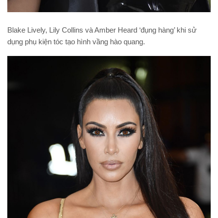
Blake Lively, Lily Collins và Amber Heard ‘đụng hàng’ khi sử
dụng phụ kiện tóc tạo hình vầng hào quang.