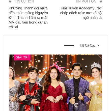
TIN CŨ HƠN
TIN MỚI HƠN
Phương Thanh đội mưa
Kim Tuyến Academy: Nơi
đến chúc mừng Nguyễn
chấp cách ước mơ và hội
Đình Thanh Tâm ra mắt
ngộ nhân tài
MV đầu tiên trong dự án
trở lại
BẠN CŨNG CÓ THỂ THÍCH
Tất Cả Các
GIẢI TRÍ