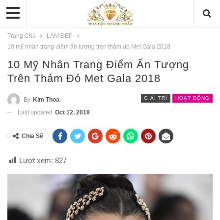
Trang Chủ
LÀM ĐẸP
10 mỹ nhân trang điểm ấn tượng trên thảm đỏ Met Gala 2018
10 Mỹ Nhân Trang Điểm Ấn Tượng
Trên Thảm Đỏ Met Gala 2018
GIẢI TRÍ
HOẠT ĐỘNG
By
Kim Thoa
Last updated
Oct 12, 2018
Chia Sẽ
Lượt xem:
827