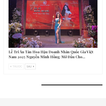
Lễ Tri Ân Tân Hoa Hậu Doanh Nhân Quốc Gia Việt
Nam 2025 Nguyễn Minh Hồng: Mở Đầu Cho…
TRƯƠC
SAU
BÀI VIẾT GẦN ĐÂY