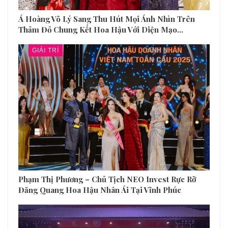
Á Hoàng Võ Lý Sang Thu Hút Mọi Ánh Nhìn Trên
Thảm Đỏ Chung Kết Hoa Hậu Với Diện Mạo…
GIẢI TRÍ
Phạm Thị Phương – Chủ Tịch NEO Invest Rực Rỡ
Đăng Quang Hoa Hậu Nhân Ái Tại Vĩnh Phúc