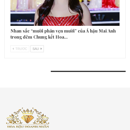
Nhan sắc “mười phân vẹn mười” của Á hậu Mai Anh
trong đêm Chung kết Hoa…
TRƯƠC
SAU
BÀI VIẾT GẦN ĐÂY