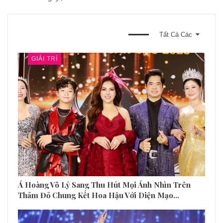
BẠN CŨNG CÓ THỂ THÍCH
Tất Cả Các
GIẢI TRÍ
Á Hoàng Võ Lý Sang Thu Hút Mọi Ánh Nhìn Trên
Thảm Đỏ Chung Kết Hoa Hậu Với Diện Mạo…