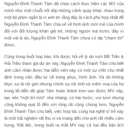
Nguyễn Đình Thanh Tâm đã chọn cách thực hiện các MV của
mình như một chuỗi nối tiếp những cảnh quay khác nhau trong
một bộ phim ngắn là vì anh tin rằng đây là cách phù hợp nhất để
Nguyễn Đình Thanh Tâm chia sẻ về hình ảnh mới mẻ của mình
đối với đối tượng khán giả trẻ, những người mà trước đây vì
một vài lý do, Nguyễn Đình Thanh Tâm chưa có dịp “chạm tới”
được.
Cùng trong buổi họp báo, khi được hỏi về lý do mời BB Trần &
Hải Triều tham gia dự án này, Nguyễn Đình Thanh Tâm cho biết
anh cảm nhận được hai diễn viên này có một sự chỉn chu nhất
định trong việc đầu tư về trang phục, hình ảnh. Và dù không
thực sự là nữ giới nhưng chính sự nữ tính và mềm mại của họ
trong lối diễn đã giúp Tâm hoàn thành trọn vẹn được MV này,
tạo nên “một lời mời” nhẹ nhàng, có hài hước, vui tươi nhưng
cũng không quá lố đến với rộng rãi công chúng hơn. Nguyễn
Đình Thanh Tâm cho biết, việc hợp tác cùng hai nghệ sĩ trẻ này
là một trải nghiệm rất thú vị và mang đến cho anh rất nhiều cảm
hứng. Rất tiếc, trong buổi ra mắt MV này cả hai đều bận lịch