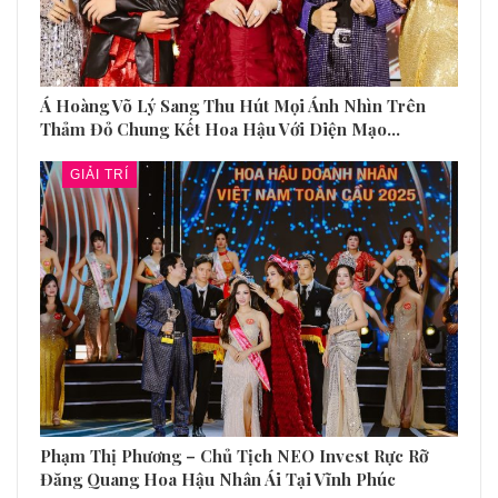
Á Hoàng Võ Lý Sang Thu Hút Mọi Ánh Nhìn Trên
Thảm Đỏ Chung Kết Hoa Hậu Với Diện Mạo…
GIẢI TRÍ
Phạm Thị Phương – Chủ Tịch NEO Invest Rực Rỡ
Đăng Quang Hoa Hậu Nhân Ái Tại Vĩnh Phúc