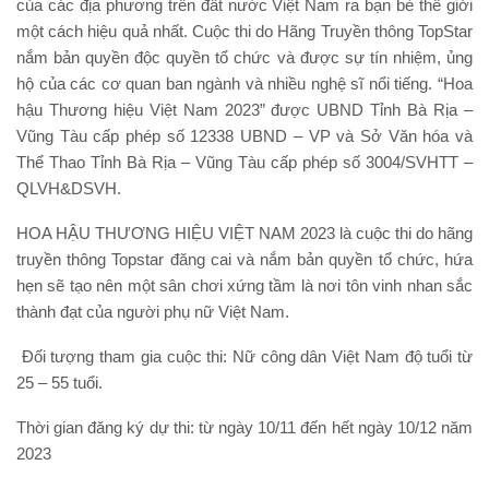
của các địa phương trên đất nước Việt Nam ra bạn bè thế giới
một cách hiệu quả nhất. Cuộc thi do Hãng Truyền thông TopStar
nắm bản quyền độc quyền tổ chức và được sự tín nhiệm, ủng
hộ của các cơ quan ban ngành và nhiều nghệ sĩ nổi tiếng. “Hoa
hậu Thương hiệu Việt Nam 2023” được UBND Tỉnh Bà Rịa –
Vũng Tàu cấp phép số 12338 UBND – VP và Sở Văn hóa và
Thể Thao Tỉnh Bà Rịa – Vũng Tàu cấp phép số 3004/SVHTT –
QLVH&DSVH.
HOA HẬU THƯƠNG HIỆU VIỆT NAM 2023 là cuộc thi do hãng
truyền thông Topstar đăng cai và nắm bản quyền tổ chức, hứa
hẹn sẽ tạo nên một sân chơi xứng tầm là nơi tôn vinh nhan sắc
thành đạt của người phụ nữ Việt Nam.
Đối tượng tham gia cuộc thi: Nữ công dân Việt Nam độ tuổi từ
25 – 55 tuổi.
Thời gian đăng ký dự thi: từ ngày 10/11 đến hết ngày 10/12 năm
2023