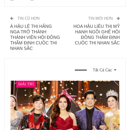
TIN CŨ HƠN
TIN MỚI HƠN
Á HẬU LÊ THỊ HẰNG
HOA HẬU LIÊU THỊ MỸ
NGA TRỞ THÀNH
HẠNH NGỒI GHẾ HỘI
THÀNH VIÊN HỘI ĐỒNG
ĐỒNG THẨM ĐỊNH
THẨM ĐỊNH CUỘC THI
CUỘC THI NHAN SẮC
NHAN SẮC
BẠN CŨNG CÓ THỂ THÍCH
Tất Cả Các
GIẢI TRÍ