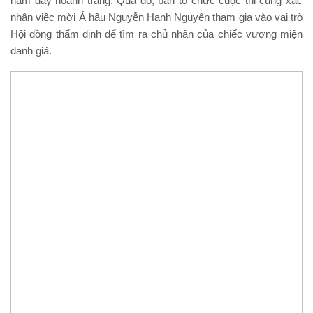
năm đầy hoành tráng. Qua đó, ban tổ chức cuộc thi cũng xác
nhận việc mời Á hậu Nguyễn Hạnh Nguyên tham gia vào vai trò
Hội đồng thẩm định để tìm ra chủ nhân của chiếc vương miện
danh giá.