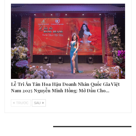
Lễ Tri Ân Tân Hoa Hậu Doanh Nhân Quốc Gia Việt
Nam 2025 Nguyễn Minh Hồng: Mở Đầu Cho…
TRƯƠC
SAU
BÀI VIẾT GẦN ĐÂY