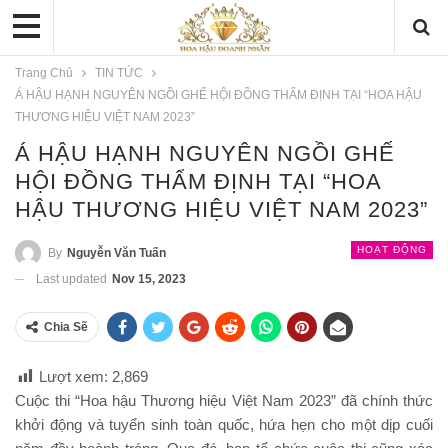
Trang Chủ
TIN TỨC
Á HẬU HẠNH NGUYÊN NGỒI GHẾ HỘI ĐỒNG THẨM ĐỊNH TẠI “HOA HẬU
THƯƠNG HIỆU VIỆT NAM 2023”
Á HẬU HẠNH NGUYÊN NGỒI GHẾ
HỘI ĐỒNG THẨM ĐỊNH TẠI “HOA
HẬU THƯƠNG HIỆU VIỆT NAM 2023”
HOẠT ĐỘNG
By
Nguyễn Văn Tuấn
Last updated
Nov 15, 2023
Chia Sẽ
Lượt xem:
2,869
Cuộc thi “Hoa hậu Thương hiệu Việt Nam 2023” đã chính thức
khởi động và tuyển sinh toàn quốc, hứa hẹn cho một dịp cuối