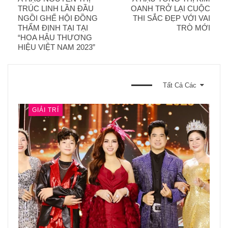
TRÚC LINH LẦN ĐẦU
OANH TRỞ LẠI CUỘC
NGỒI GHẾ HỘI ĐỒNG
THI SẮC ĐẸP VỚI VAI
THẨM ĐỊNH TẠI TẠI
TRÒ MỚI
“HOA HẬU THƯƠNG
HIỆU VIỆT NAM 2023”
BẠN CŨNG CÓ THỂ THÍCH
Tất Cả Các
GIẢI TRÍ