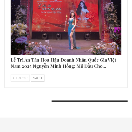
Lễ Tri Ân Tân Hoa Hậu Doanh Nhân Quốc Gia Việt
Nam 2025 Nguyễn Minh Hồng: Mở Đầu Cho…
TRƯƠC
SAU
BÀI VIẾT GẦN ĐÂY