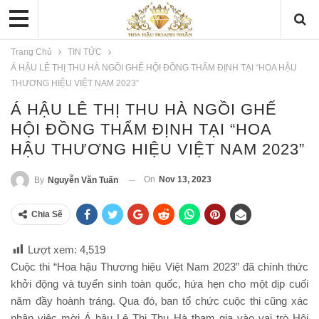
Trang Chủ
TIN TỨC
Á HẬU LÊ THỊ THU HÀ NGỒI GHẾ HỘI ĐỒNG THẨM ĐỊNH TẠI “HOA HẬU
THƯƠNG HIỆU VIỆT NAM 2023”
Á HẬU LÊ THỊ THU HÀ NGỒI GHẾ
HỘI ĐỒNG THẨM ĐỊNH TẠI “HOA
HẬU THƯƠNG HIỆU VIỆT NAM 2023”
On
Nov 13, 2023
By
Nguyễn Văn Tuấn
Chia Sẽ
Lượt xem:
4,519
Cuộc thi “Hoa hậu Thương hiệu Việt Nam 2023” đã chính thức
khởi động và tuyển sinh toàn quốc, hứa hẹn cho một dịp cuối
năm đầy hoành tráng. Qua đó, ban tổ chức cuộc thi cũng xác
nhận việc mời Á hậu Lê Thị Thu Hà tham gia vào vai trò Hội