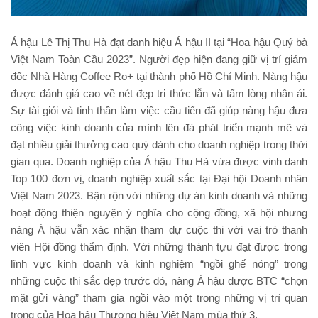
Á hậu Lê Thị Thu Hà đạt danh hiệu Á hậu II tại “Hoa hậu Quý bà
Việt Nam Toàn Cầu 2023”. Người đẹp hiện đang giữ vị trí giám
đốc Nhà Hàng Coffee Ro+ tại thành phố Hồ Chí Minh. Nàng hậu
được đánh giá cao về nét đẹp tri thức lẫn và tấm lòng nhân ái.
Sự tài giỏi và tinh thần làm việc cầu tiến đã giúp nàng hậu đưa
công việc kinh doanh của mình lên đà phát triển mạnh mẽ và
đạt nhiều giải thưởng cao quý dành cho doanh nghiệp trong thời
gian qua. Doanh nghiệp của Á hậu Thu Hà vừa được vinh danh
Top 100 đơn vị, doanh nghiệp xuất sắc tại Đại hội Doanh nhân
Việt Nam 2023. Bận rộn với những dự án kinh doanh và những
hoạt động thiện nguyện ý nghĩa cho cộng đồng, xã hội nhưng
nàng Á hậu vẫn xác nhận tham dự cuộc thi với vai trò thanh
viên Hội đồng thẩm định. Với những thành tựu đạt được trong
lĩnh vực kinh doanh và kinh nghiệm “ngồi ghế nóng” trong
những cuộc thi sắc đẹp trước đó, nàng Á hậu được BTC “chọn
mặt gửi vàng” tham gia ngồi vào một trong những vị trí quan
trọng của Hoa hậu Thương hiệu Việt Nam mùa thứ 3.