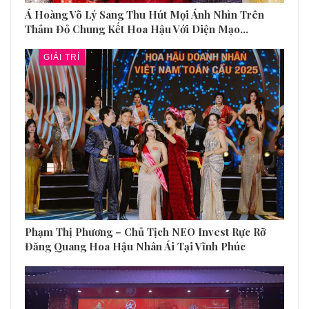
Á Hoàng Võ Lý Sang Thu Hút Mọi Ánh Nhìn Trên
Thảm Đỏ Chung Kết Hoa Hậu Với Diện Mạo…
GIẢI TRÍ
Phạm Thị Phương – Chủ Tịch NEO Invest Rực Rỡ
Đăng Quang Hoa Hậu Nhân Ái Tại Vĩnh Phúc