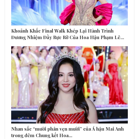
Khoảnh Khắc Final Walk Khép Lại Hành Trình
Đương Nhiệm Đầy Rực Rỡ Của Hoa Hậu Phạm Lê…
Nhan sắc “mười phân vẹn mười” của Á hậu Mai Anh
trong đêm Chung kết Hoa…