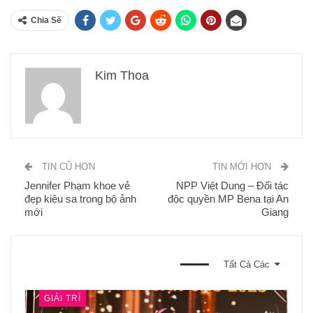
Chia Sẽ
Kim Thoa
TIN CŨ HƠN
TIN MỚI HƠN
Jennifer Phạm khoe vẻ
NPP Việt Dung – Đối tác
đẹp kiêu sa trong bộ ảnh
độc quyền MP Bena tại An
mới
Giang
BẠN CŨNG CÓ THỂ THÍCH
Tất Cả Các
GIẢI TRÍ