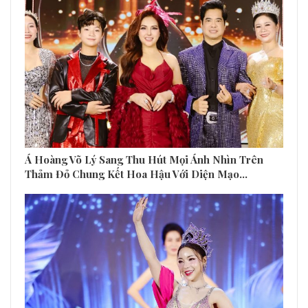
Á Hoàng Võ Lý Sang Thu Hút Mọi Ánh Nhìn Trên
Thảm Đỏ Chung Kết Hoa Hậu Với Diện Mạo…