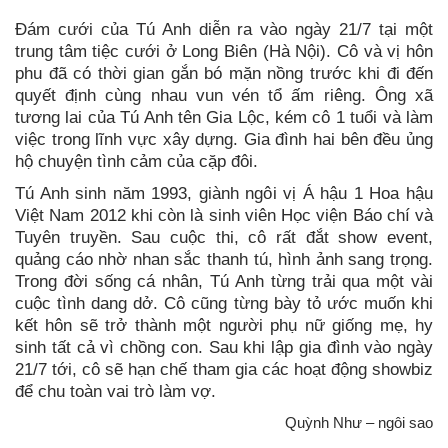
Đám cưới của Tú Anh diễn ra vào ngày 21/7 tại một
trung tâm tiệc cưới ở Long Biên (Hà Nội). Cô và vị hôn
phu đã có thời gian gắn bó mặn nồng trước khi đi đến
quyết định cùng nhau vun vén tổ ấm riêng. Ông xã
tương lai của Tú Anh tên Gia Lộc, kém cô 1 tuổi và làm
việc trong lĩnh vực xây dựng. Gia đình hai bên đều ủng
hộ chuyện tình cảm của cặp đôi.
Tú Anh sinh năm 1993, giành ngôi vị Á hậu 1 Hoa hậu
Việt Nam 2012 khi còn là sinh viên Học viện Báo chí và
Tuyên truyền. Sau cuộc thi, cô rất đắt show event,
quảng cáo nhờ nhan sắc thanh tú, hình ảnh sang trọng.
Trong đời sống cá nhân, Tú Anh từng trải qua một vài
cuộc tình dang dở. Cô cũng từng bày tỏ ước muốn khi
kết hôn sẽ trở thành một người phụ nữ giống mẹ, hy
sinh tất cả vì chồng con. Sau khi lập gia đình vào ngày
21/7 tới, cô sẽ hạn chế tham gia các hoạt động showbiz
để chu toàn vai trò làm vợ.
Quỳnh Như – ngôi sao