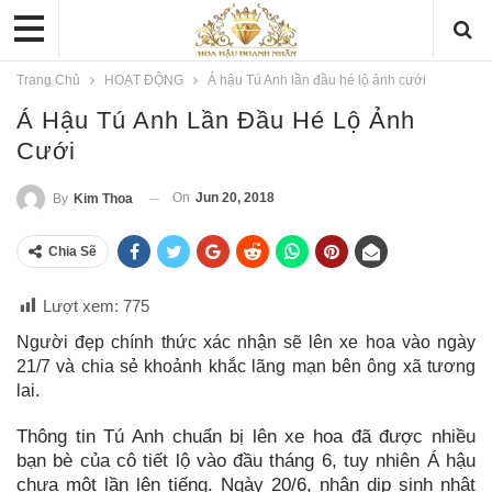
Trang Chủ
HOẠT ĐỘNG
Á hậu Tú Anh lần đầu hé lộ ảnh cưới
Á Hậu Tú Anh Lần Đầu Hé Lộ Ảnh
Cưới
On
Jun 20, 2018
By
Kim Thoa
Chia Sẽ
Lượt xem:
775
Người đẹp chính thức xác nhận sẽ lên xe hoa vào ngày
21/7 và chia sẻ khoảnh khắc lãng mạn bên ông xã tương
lai.
Thông tin Tú Anh chuẩn bị lên xe hoa đã được nhiều
bạn bè của cô tiết lộ vào đầu tháng 6, tuy nhiên Á hậu
chưa một lần lên tiếng. Ngày 20/6, nhân dịp sinh nhật