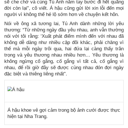
sẽ che chở và cùng Tú Anh nắm tay bước đi hết quãng
đời còn lại”, cô viết. Á hậu cũng gửi lời xin lỗi đến mọi
người vì không thể hé lộ sớm hơn về chuyện kết hôn.
Nói về ông xã tương lai, Tú Anh dành những lời yêu
thương: “Từ những ngày đầu yêu nhau, anh vẫn thường
nói với tôi rằng: ‘Xuất phát điểm mình đến với nhau đã
không dễ dàng như nhiều cặp đôi khác, phải chăng vì
thế mà mỗi ngày trôi qua, hai đứa lại càng thấy trân
trọng và yêu thương nhau nhiều hơn… Yêu thương là
không ngừng cố gắng, cố gắng vì tất cả, cố gắng vì
nhau, để rồi giờ đây sẽ được cùng nhau đón đợi ngày
đặc biệt và thiêng liêng nhất”.
Á hậu khoe vẻ gợi cảm trong bộ ảnh cưới được thực
hiện tại Nha Trang.