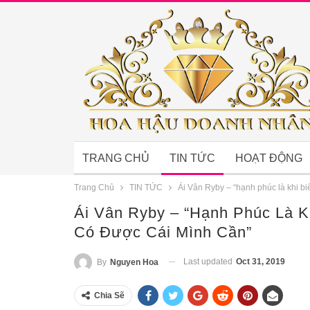
TRANG CHỦ
TIN TỨC
HOẠT ĐỘNG
Trang Chủ
TIN TỨC
Ái Vân Ryby – “hạnh phúc là khi bi
Ái Vân Ryby – “hạnh Phúc Là K
Có Được Cái Mình Cần”
Last updated
Oct 31, 2019
By
Nguyen Hoa
Chia Sẽ