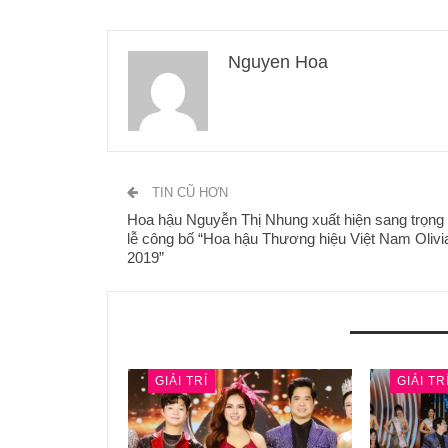
Nguyen Hoa
TIN CŨ HƠN
Hoa hậu Nguyễn Thị Nhung xuất hiện sang trọng 
lễ công bố “Hoa hậu Thương hiệu Việt Nam Olivi
2019”
BẠN CŨNG CÓ THỂ THÍCH
GIẢI TRÍ
GIẢI TR