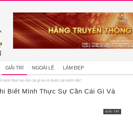
GIẢI TRÍ
NGOÀI LỀ
LÀM ĐẸP
ết mình thực sự cần cái gì và có được cái mình cần”
hi Biết Mình Thực Sự Cần Cái Gì Và
B
GIẢI TRÍ