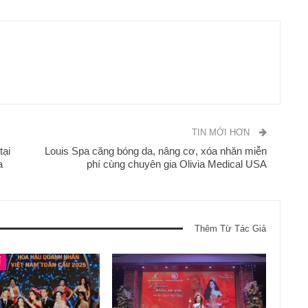
TIN MỚI HƠN
tại
Louis Spa căng bóng da, nâng cơ, xóa nhăn miễn
a
phí cùng chuyên gia Olivia Medical USA
Thêm Từ Tác Giả
Í