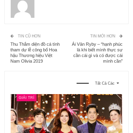
TIN CŨ HƠN
TIN MỚI HƠN
Thu Thắm diện đồ cá tính
Ái Vân Ryby – “hạnh phúc
tham dự lễ công bố Hoa
là khi biết mình thực sự
hậu Thương hiệu Việt
cần cái gì và có được cái
Nam Olivia 2019
mình cần”
BẠN CŨNG CÓ THỂ THÍCH
Tất Cả Các
GIẢI TRÍ