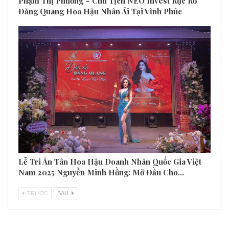
Phạm Thị Phương – Chủ Tịch NEO Invest Rực Rỡ
Đăng Quang Hoa Hậu Nhân Ái Tại Vĩnh Phúc
Lễ Tri Ân Tân Hoa Hậu Doanh Nhân Quốc Gia Việt
Nam 2025 Nguyễn Minh Hồng: Mở Đầu Cho…
TRƯƠC
SAU