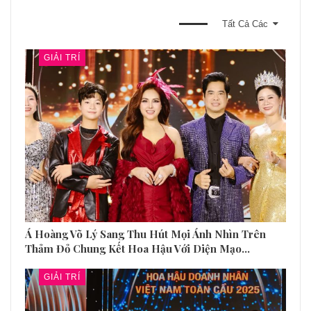
BẠN CŨNG CÓ THỂ THÍCH
Tất Cả Các
GIẢI TRÍ
Á Hoàng Võ Lý Sang Thu Hút Mọi Ánh Nhìn Trên
Thảm Đỏ Chung Kết Hoa Hậu Với Diện Mạo…
GIẢI TRÍ