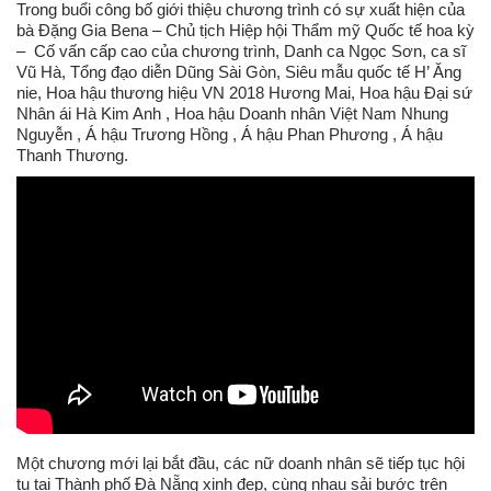
Trong buổi công bố giới thiệu chương trình có sự xuất hiện của
bà Đặng Gia Bena – Chủ tịch Hiệp hội Thẩm mỹ Quốc tế hoa kỳ
– Cố vấn cấp cao của chương trình, Danh ca Ngọc Sơn, ca sĩ
Vũ Hà, Tổng đạo diễn Dũng Sài Gòn, Siêu mẫu quốc tế H’ Ăng
nie, Hoa hậu thương hiệu VN 2018 Hương Mai, Hoa hậu Đại sứ
Nhân ái Hà Kim Anh , Hoa hậu Doanh nhân Việt Nam Nhung
Nguyễn , Á hậu Trương Hồng , Á hậu Phan Phương , Á hậu
Thanh Thương.
Một chương mới lại bắt đầu, các nữ doanh nhân sẽ tiếp tục hội
tụ tại Thành phố Đà Nẵng xinh đẹp, cùng nhau sải bước trên