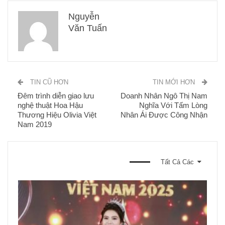
Nguyễn
Văn Tuấn
TIN CŨ HƠN
TIN MỚI HƠN
Đêm trình diễn giao lưu
Doanh Nhân Ngô Thị Nam
nghệ thuật Hoa Hậu
Nghĩa Với Tấm Lòng
Thương Hiệu Olivia Việt
Nhân Ái Được Công Nhận
Nam 2019
BẠN CŨNG CÓ THỂ THÍCH
Tất Cả Các