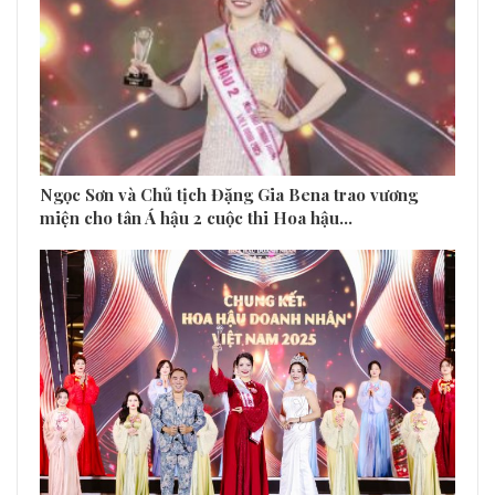
Ngọc Sơn và Chủ tịch Đặng Gia Bena trao vương
miện cho tân Á hậu 2 cuộc thi Hoa hậu…