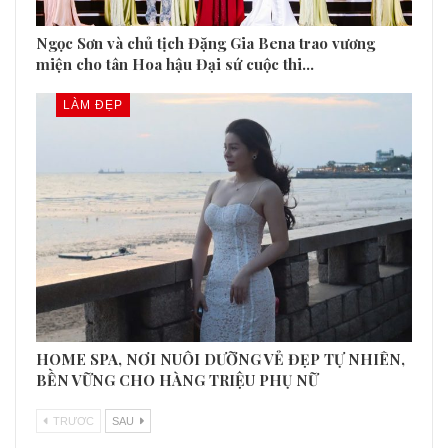
Ngọc Sơn và chủ tịch Đặng Gia Bena trao vương
miện cho tân Hoa hậu Đại sứ cuộc thi…
LÀM ĐẸP
HOME SPA, NƠI NUÔI DƯỠNG VẺ ĐẸP TỰ NHIÊN,
BỀN VỮNG CHO HÀNG TRIỆU PHỤ NỮ
TRƯƠC
SAU