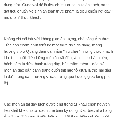
dùng bữa. Cùng với đó là tiêu chí sử dụng thức ăn sạch, xanh
đạt tiêu chuẩn Vệ sinh an toàn thực phẩm là điều khiến nơi đây “
níu chân” thực khách.
Không chỉ nổi bật với không gian ấn tượng, nhà hàng Ẩm thực
Trần còn chăm chút thiết kế một thực đơn đa dạng, mang
hương vị xứ Quảng đậm đà nhằm “níu chân” những thực khách
khó tính nhất. Từ những món ăn rất đỗi giản dị như bánh bèo,
bánh nậm lá dứa, bánh tráng đập, bún mắm mêm…đặc biệt
món ăn đặc sản bánh tráng cuốn thịt heo “ở giữa là thịt, hai đầu
là da” mang đậm hương vị đặc trưng quê hương giữa lòng phố
thị.
Các món ăn tại đây luôn được chú trọng từ khâu chọn nguyên
liệu khắt khe cho tới cách chế biến kỳ công. Đặc biệt, nhà hàng
Ẩm Thực Trần ngoài việc luôn cam kết thực hiện nghiêm ngặt