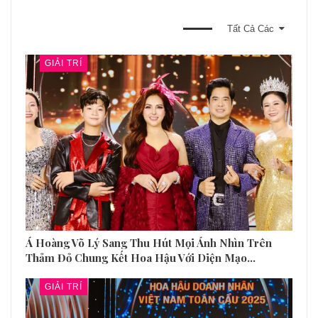
BẠN CŨNG CÓ THỂ THÍCH
Tất Cả Các
GIẢI TRÍ
Á Hoàng Võ Lý Sang Thu Hút Mọi Ánh Nhìn Trên
Thảm Đỏ Chung Kết Hoa Hậu Với Diện Mạo…
GIẢI TRÍ