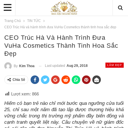
Trang Chủ
TIN TỨC
CEO Trúc Hà và hành trình đưa VuHa Cosmetics thành tinh hoa sắc đẹp
CEO Trúc Hà Và Hành Trình Đưa
VuHa Cosmetics Thành Tinh Hoa Sắc
Đẹp
LÀM ĐẸP
Last updated
Aug 29, 2018
By
Kim Thoa
Chia Sẽ
Lượt xem:
866
Hiếm có bạn trẻ nào chỉ mới bước qua ngưỡng cửa tuổi
25, chỉ sau một năm đã tạo lập được thương hiệu khá
vững chắc trong thị trường mỹ phẩm đầy biến động và
cạnh tranh quyết liệt này. Câu chuyện về nữ giám đốc