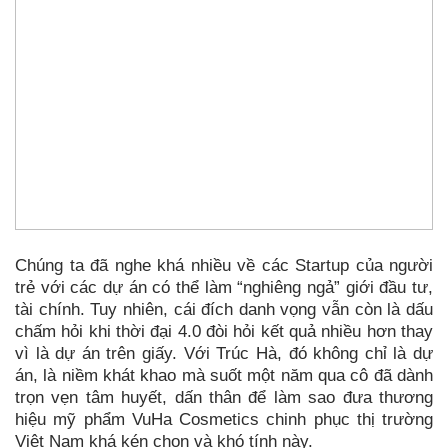
Chúng ta đã nghe khá nhiều về các Startup của người
trẻ với các dự án có thể làm “nghiêng ngả” giới đầu tư,
tài chính. Tuy nhiên, cái đích danh vọng vẫn còn là dấu
chấm hỏi khi thời đại 4.0 đòi hỏi kết quả nhiều hơn thay
vì là dự án trên giấy. Với Trúc Hà, đó không chỉ là dự
án, là niềm khát khao mà suốt một năm qua cô đã dành
trọn vẹn tâm huyết, dấn thân để làm sao đưa thương
hiệu mỹ phẩm VuHa Cosmetics chinh phục thị trường
Việt Nam khá kén chọn và khó tính này.