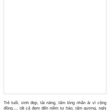
Trẻ tuổi, xinh đẹp, tài năng, tấm lòng nhân ái vì cộng
đồng…, tất cả đem đến niềm tự hào, tấm gương, nghị