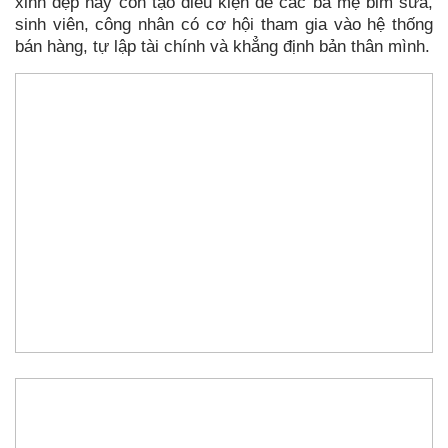
xinh đẹp này còn tạo điều kiện để các bà mẹ bỉm sữa,
sinh viên, công nhân có cơ hội tham gia vào hệ thống
bán hàng, tự lập tài chính và khẳng định bản thân mình.