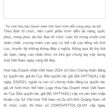
Thí sinh Hoa hậu Doanh nhân Việt Nam trình diễn trang phục dạ hội .
Theo Ban tổ chức, bên cạnh phần trình diễn tài năng, quốc
phục, trang phục dạ hội, Ban tổ chức cuộc thi mong muốn chủ
nhân chiếc vương miện cao quý có thể cất cao tiếng nói tích
cực, truyền tải những thông điệp ý nghĩa, thông qua đó thu hút
dư luận, nâng cao nhận thức và kêu gọi chung tay xây dựng
một Việt Nam ngày càng tốt đẹp.
Hoa hậu Doanh nhân Việt Nam 2024 sở hữu Chứng nhận đăng
ký quyền tác giả do Cục Bản quyền tác giả (Bộ VHTT&DL) cấp
ngày 3/3/2021, ngoài ra còn có chứng nhận đăng ký quyền tác
giả về hình thức thể hiện Logo Hoa hậu Doanh nhân Việt Nam
do Cục Bản quyền tác giả (Bộ VHTT&DL) cấp và văn bản chấp
thuận của Sở Văn hoá Thể thao và Du lịch tỉnh Quảng Nam về
tổ chức cuộc thi theo số 2194/SVHTTDL-QLVH cấp ngày