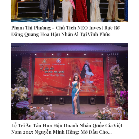
Phạm Thị Phương – Chủ Tịch NEO Invest Rực Rỡ
Đăng Quang Hoa Hậu Nhân Ái Tại Vĩnh Phúc
Lễ Tri Ân Tân Hoa Hậu Doanh Nhân Quốc Gia Việt
Nam 2025 Nguyễn Minh Hồng: Mở Đầu Cho…