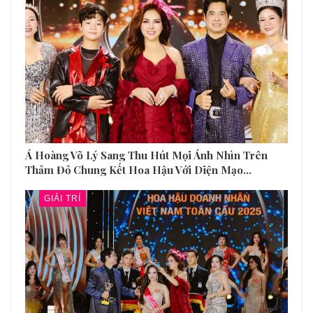
Á Hoàng Võ Lý Sang Thu Hút Mọi Ánh Nhìn Trên
Thảm Đỏ Chung Kết Hoa Hậu Với Diện Mạo…
GIẢI TRÍ