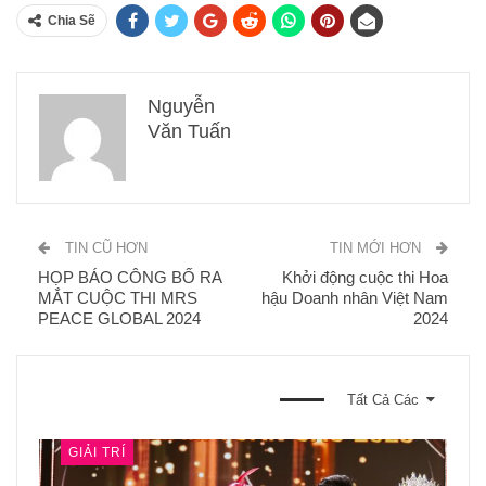
Chia Sẽ
Nguyễn
Văn Tuấn
TIN CŨ HƠN
TIN MỚI HƠN
HỌP BÁO CÔNG BỐ RA
Khởi động cuộc thi Hoa
MẮT CUỘC THI MRS
hậu Doanh nhân Việt Nam
PEACE GLOBAL 2024
2024
BẠN CŨNG CÓ THỂ THÍCH
Tất Cả Các
GIẢI TRÍ