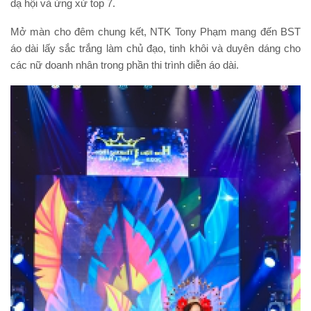
dạ hội và ứng xử top 7.
Mở màn cho đêm chung kết, NTK Tony Phạm mang đến BST
áo dài lấy sắc trắng làm chủ đạo, tinh khôi và duyên dáng cho
các nữ doanh nhân trong phần thi trình diễn áo dài.