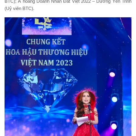
BTC); Á hoàng Doanh Nhân Đất Việt 2022 – Dương Yến Trinh
(Uỷ viên BTC).