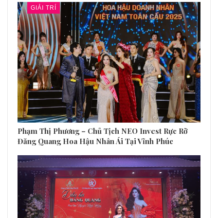
GIẢI TRÍ
Phạm Thị Phương – Chủ Tịch NEO Invest Rực Rỡ
Đăng Quang Hoa Hậu Nhân Ái Tại Vĩnh Phúc