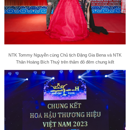
NTK Tommy Nguyễn cùng Chủ tịch Đặng Gia Bena và NTK
Thân Hoàng Bích Thuỷ trên thảm đỏ đêm chung kết