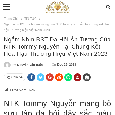
Trang Chủ
TIN TỨC
Ngắm nhìn BST dạ hội ấn tượng của NTK Tommy Nguyễn tại chung kết Hoa
hậu Thương hiệu Việt Nam 2023
Ngắm Nhìn BST Dạ Hội Ấn Tượng Của
NTK Tommy Nguyễn Tại Chung Kết
Hoa Hậu Thương Hiệu Việt Nam 2023
On
Dec 25, 2023
By
Nguyễn Văn Tuấn
Chia Sẽ
Lượt xem:
626
NTK Tommy Nguyễn mang bộ
sưu tập dạ hội đầy sắc màu