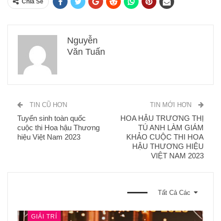
Chia Sẽ
Nguyễn
Văn Tuấn
TIN CŨ HƠN
TIN MỚI HƠN
Tuyển sinh toàn quốc
HOA HẬU TRƯƠNG THỊ
cuộc thi Hoa hậu Thương
TÚ ANH LÀM GIÁM
hiệu Việt Nam 2023
KHẢO CUỘC THI HOA
HẬU THƯƠNG HIỆU
VIỆT NAM 2023
BẠN CŨNG CÓ THỂ THÍCH
Tất Cả Các
GIẢI TRÍ