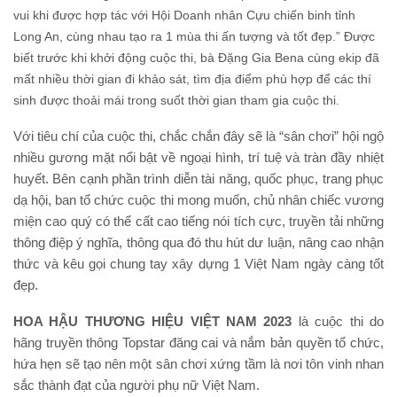
vui khi được hợp tác với Hội Doanh nhân Cựu chiến binh tỉnh
Long An, cùng nhau tạo ra 1 mùa thi ấn tượng và tốt đẹp.” Được
biết trước khi khởi động cuộc thi, bà Đặng Gia Bena cùng ekip đã
mất nhiều thời gian đi khảo sát, tìm địa điểm phù hợp để các thí
sinh được thoải mái trong suốt thời gian tham gia cuộc thi.
Với tiêu chí của cuộc thi, chắc chắn đây sẽ là “sân chơi” hội ngộ
nhiều gương mặt nổi bật về ngoại hình, trí tuệ và tràn đầy nhiệt
huyết. Bên cạnh phần trình diễn tài năng, quốc phục, trang phục
dạ hội, ban tổ chức cuộc thi mong muốn, chủ nhân chiếc vương
miện cao quý có thể cất cao tiếng nói tích cực, truyền tải những
thông điệp ý nghĩa, thông qua đó thu hút dư luận, nâng cao nhận
thức và kêu gọi chung tay xây dựng 1 Việt Nam ngày càng tốt
đẹp.
HOA HẬU THƯƠNG HIỆU VIỆT NAM 2023
là cuộc thi do
hãng truyền thông Topstar đăng cai và nắm bản quyền tổ chức,
hứa hẹn sẽ tạo nên một sân chơi xứng tầm là nơi tôn vinh nhan
sắc thành đạt của người phụ nữ Việt Nam.