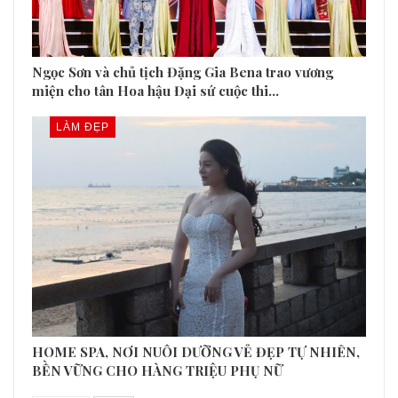
Ngọc Sơn và chủ tịch Đặng Gia Bena trao vương
miện cho tân Hoa hậu Đại sứ cuộc thi…
LÀM ĐẸP
HOME SPA, NƠI NUÔI DƯỠNG VẺ ĐẸP TỰ NHIÊN,
BỀN VỮNG CHO HÀNG TRIỆU PHỤ NỮ