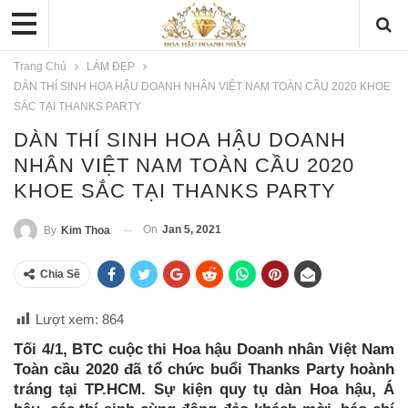
Trang Chủ
LÀM ĐẸP
DÀN THÍ SINH HOA HẬU DOANH NHÂN VIỆT NAM TOÀN CẦU 2020 KHOE
SẮC TẠI THANKS PARTY
DÀN THÍ SINH HOA HẬU DOANH
NHÂN VIỆT NAM TOÀN CẦU 2020
KHOE SẮC TẠI THANKS PARTY
On
Jan 5, 2021
By
Kim Thoa
Chia Sẽ
Lượt xem:
864
Tối 4/1, BTC cuộc thi Hoa hậu Doanh nhân Việt Nam
Toàn cầu 2020 đã tổ chức buổi Thanks Party hoành
tráng tại TP.HCM. Sự kiện quy tụ dàn Hoa hậu, Á