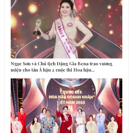
Ngọc Sơn và Chủ tịch Đặng Gia Bena trao vương
miện cho tân Á hậu 2 cuộc thi Hoa hậu…