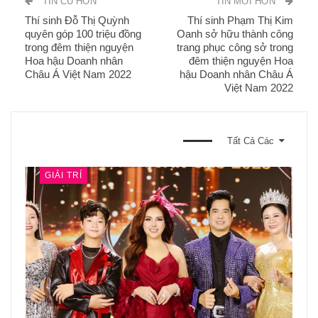
TIN CŨ HƠN
TIN MỚI HƠN
Thí sinh Đỗ Thị Quỳnh
Thí sinh Phạm Thị Kim
quyên góp 100 triệu đồng
Oanh sở hữu thành công
trong đêm thiện nguyện
trang phục công sở trong
Hoa hậu Doanh nhân
đêm thiện nguyện Hoa
Châu Á Việt Nam 2022
hậu Doanh nhân Châu Á
Việt Nam 2022
BẠN CŨNG CÓ THỂ THÍCH
Tất Cả Các
GIẢI TRÍ