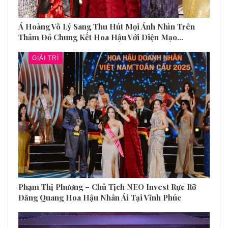
Á Hoàng Võ Lý Sang Thu Hút Mọi Ánh Nhìn Trên
Thảm Đỏ Chung Kết Hoa Hậu Với Diện Mạo…
GIẢI TRÍ
Phạm Thị Phương – Chủ Tịch NEO Invest Rực Rỡ
Đăng Quang Hoa Hậu Nhân Ái Tại Vĩnh Phúc