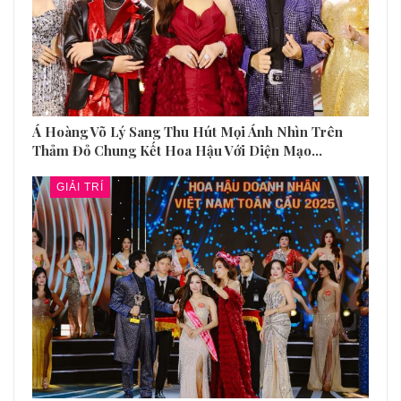
Á Hoàng Võ Lý Sang Thu Hút Mọi Ánh Nhìn Trên
Thảm Đỏ Chung Kết Hoa Hậu Với Diện Mạo…
GIẢI TRÍ