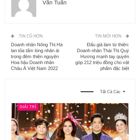
Văn Tuấn
TIN CŨ HƠN
TIN MỚI HƠN
Doanh nhân Nông Thị Hà
Đấu giá làm từ thiện:
lan tỏa tấm lòng nhân ái
Doanh nhân Thái Thị Quý
trong đêm thiện nguyện
Hương mạnh tay quyên
Hoa hậu Doanh nhân
góp 212 triệu đồng cho vật
Châu Á Việt Nam 2022
phẩm đặc biệt
BẠN CŨNG CÓ THỂ THÍCH
Tất Cả Các
GIẢI TRÍ