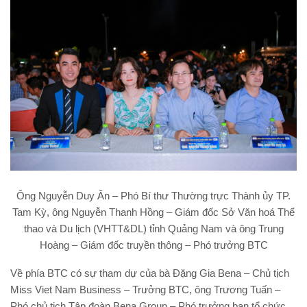
Ông Nguyễn Duy Ân – Phó Bí thư Thường trực Thành ủy TP.
Tam Kỳ, ông Nguyễn Thanh Hồng – Giám đốc Sở Văn hoá Thể
thao và Du lịch (VHTT&DL) tỉnh Quảng Nam và ông Trung
Hoàng – Giám đốc truyền thông – Phó trưởng BTC
Về phía BTC có sự tham dự của bà Đặng Gia Bena – Chủ tịch
Miss Viet Nam Business – Trưởng BTC, ông Trương Tuấn –
Phó chủ tịch Tập đoàn Bena Group – Phó trưởng ban tổ chức,