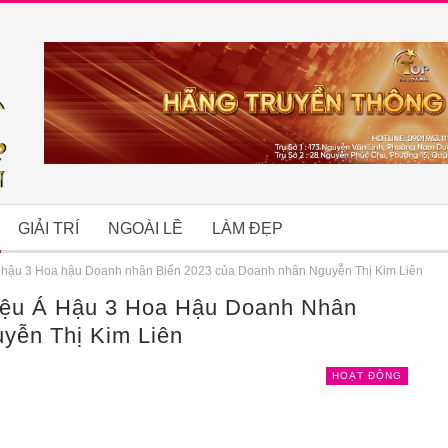
GIẢI TRÍ
NGOÀI LỀ
LÀM ĐẸP
Á hậu 3 Hoa hậu Doanh nhân Biển 2023 của Doanh nhân Nguyễn Thị Kim Liên
iệu Á Hậu 3 Hoa Hậu Doanh Nhân
B
yễn Thị Kim Liên
HOẠT ĐỘNG