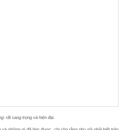
 rất sang trọng và hiện đại.
và những gì đã làm được, chị cho rằng phụ nữ phải biết trân