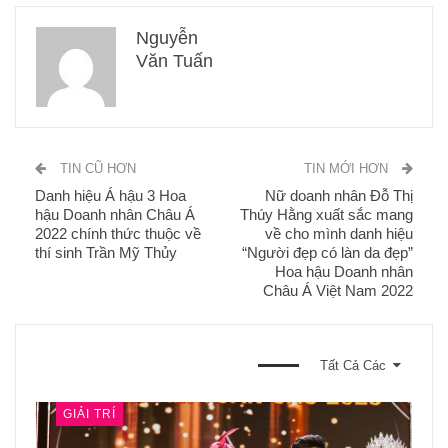
Nguyễn
Văn Tuấn
TIN CŨ HƠN
TIN MỚI HƠN
Danh hiệu Á hậu 3 Hoa
Nữ doanh nhân Đỗ Thị
hậu Doanh nhân Châu Á
Thúy Hằng xuất sắc mang
2022 chính thức thuộc về
về cho mình danh hiệu
thí sinh Trần Mỹ Thủy
“Người đẹp có làn da đẹp”
Hoa hậu Doanh nhân
Châu Á Việt Nam 2022
BẠN CŨNG CÓ THỂ THÍCH
Tất Cả Các
GIẢI TRÍ