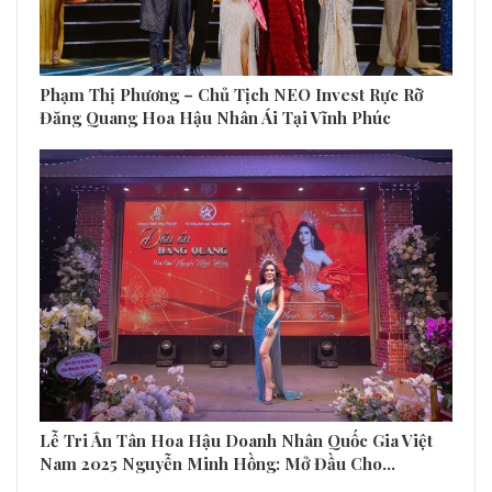
Phạm Thị Phương – Chủ Tịch NEO Invest Rực Rỡ
Đăng Quang Hoa Hậu Nhân Ái Tại Vĩnh Phúc
Lễ Tri Ân Tân Hoa Hậu Doanh Nhân Quốc Gia Việt
Nam 2025 Nguyễn Minh Hồng: Mở Đầu Cho…