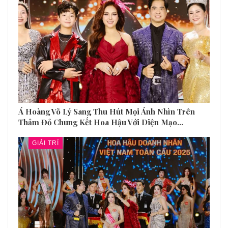
Á Hoàng Võ Lý Sang Thu Hút Mọi Ánh Nhìn Trên
Thảm Đỏ Chung Kết Hoa Hậu Với Diện Mạo…
GIẢI TRÍ