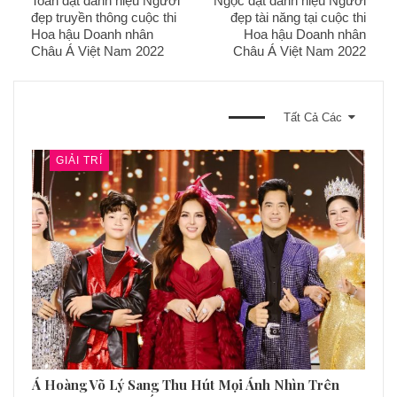
Toan đạt danh hiệu Người
Ngọc đạt danh hiệu Người
đẹp truyền thông cuộc thi
đẹp tài năng tại cuộc thi
Hoa hậu Doanh nhân
Hoa hậu Doanh nhân
Châu Á Việt Nam 2022
Châu Á Việt Nam 2022
BẠN CŨNG CÓ THỂ THÍCH
Tất Cả Các
GIẢI TRÍ
Á Hoàng Võ Lý Sang Thu Hút Mọi Ánh Nhìn Trên