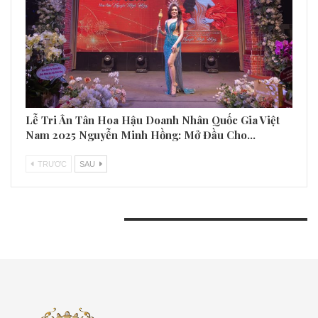
Lễ Tri Ân Tân Hoa Hậu Doanh Nhân Quốc Gia Việt
Nam 2025 Nguyễn Minh Hồng: Mở Đầu Cho…
TRƯƠC
SAU
BÀI VIẾT GẦN ĐÂY