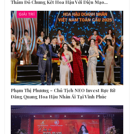
Thảm Đỏ Chung Kết Hoa Hậu Với Diện Mạo…
GIẢI TRÍ
Phạm Thị Phương – Chủ Tịch NEO Invest Rực Rỡ
Đăng Quang Hoa Hậu Nhân Ái Tại Vĩnh Phúc