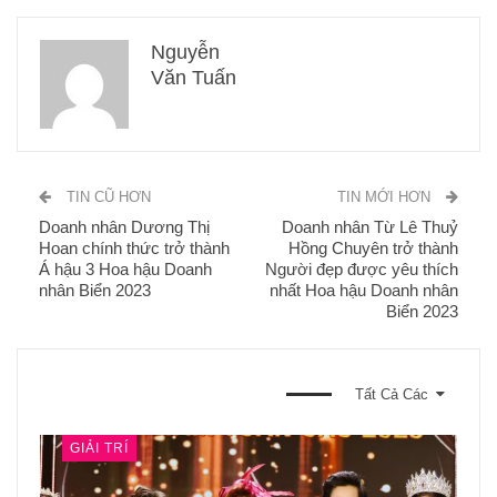
Nguyễn
Văn Tuấn
TIN CŨ HƠN
TIN MỚI HƠN
Doanh nhân Dương Thị
Doanh nhân Từ Lê Thuỷ
Hoan chính thức trở thành
Hồng Chuyên trở thành
Á hậu 3 Hoa hậu Doanh
Người đẹp được yêu thích
nhân Biển 2023
nhất Hoa hậu Doanh nhân
Biển 2023
BẠN CŨNG CÓ THỂ THÍCH
Tất Cả Các
GIẢI TRÍ