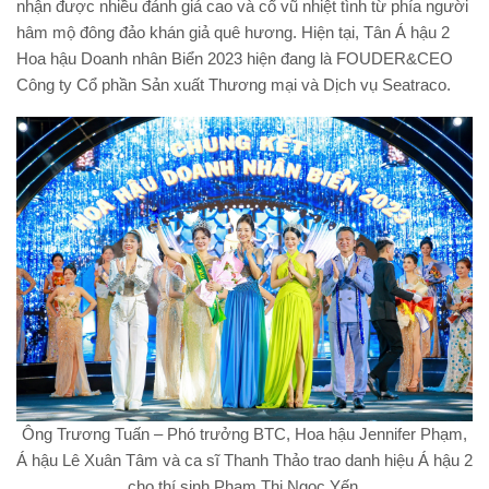
nhận được nhiều đánh giá cao và cổ vũ nhiệt tình từ phía người
hâm mộ đông đảo khán giả quê hương. Hiện tại, Tân Á hậu 2
Hoa hậu Doanh nhân Biển 2023 hiện đang là FOUDER&CEO
Công ty Cổ phần Sản xuất Thương mại và Dịch vụ Seatraco.
Ông Trương Tuấn – Phó trưởng BTC, Hoa hậu Jennifer Phạm,
Á hậu Lê Xuân Tâm và ca sĩ Thanh Thảo trao danh hiệu Á hậu 2
cho thí sinh Phạm Thị Ngọc Yến.