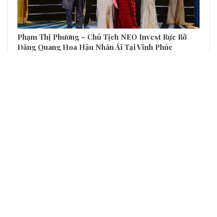
Phạm Thị Phương – Chủ Tịch NEO Invest Rực Rỡ
Đăng Quang Hoa Hậu Nhân Ái Tại Vĩnh Phúc
Lễ Tri Ân Tân Hoa Hậu Doanh Nhân Quốc Gia Việt
Nam 2025 Nguyễn Minh Hồng: Mở Đầu Cho…