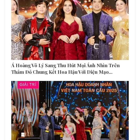
Á Hoàng Võ Lý Sang Thu Hút Mọi Ánh Nhìn Trên
Thảm Đỏ Chung Kết Hoa Hậu Với Diện Mạo…
GIẢI TRÍ