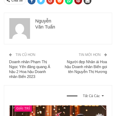
Chia Sẽ
Nguyễn
Văn Tuấn
TIN CŨ HƠN
TIN MỚI HƠN
Doanh nhân Phạm Thị
Người đẹp Nhân ái Hoa
Ngọc Yến đăng quang Á
hậu Doanh nhân Biển gọi
hậu 2 Hoa hậu Doanh
tên Nguyễn Thị Hương
nhân Biển 2023
BẠN CŨNG CÓ THỂ THÍCH
Tất Cả Các
GIẢI TRÍ