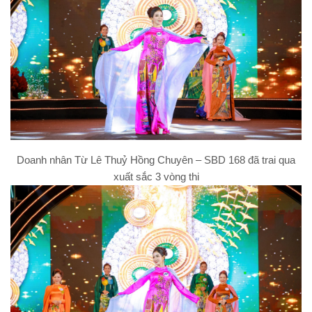
Doanh nhân Từ Lê Thuỷ Hồng Chuyên – SBD 168 đã trai qua
xuất sắc 3 vòng thi