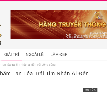
GIẢI TRÍ
NGOÀI LỀ
LÀM ĐẸP
an tỏa trái tim nhân ái đến với cộng đồng
hắm Lan Tỏa Trái Tim Nhân Ái Đến
B
TIN TỨC