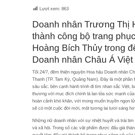
Lượt xem:
863
Doanh nhân Trương Thị 
thành công bộ trang phụ
Hoàng Bích Thủy trong đ
Doanh nhân Châu Á Việt
Tối 24/7, đêm thiện nguyện Hoa hậu Doanh nhân Ch
Thanh (TP. Tam Kỳ, Quảng Nam). Đây là một phần h
sâu sắc. bên cạnh hành trình đi tìm nhan sắc Việt, b
thương với mục đích chính là lan tỏa sức mạnh của 
hoàn cảnh khó khăn, với mong muốn truyền ngọn lử
sẽ có một cuộc đời mới, một tương lai tươi sáng hơ
Những nữ doanh nhân với sự nhiệt huyết và trái tim 
và xã hội. Trong số các vật phẩm được đấu giá th
quyết tâm đấu giá thành bộ trang phục công sở của 