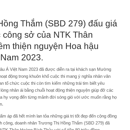
Hồng Thắm (SBD 279) đấu giá
c công sở của NTK Thân
êm thiện nguyện Hoa hậu
 Nam 2023.
âu Á Việt Nam 2023 đã được diễn ra tại khách sạn Mường
oạt động trong khuôn khổ cuộc thi mang ý nghĩa nhân văn
an tổ chức cuộc thi còn tìm kiếm những trái tim biết yêu
lòng nhân ái bằng chuỗi hoạt động thiện nguyện giúp đỡ các
a hy vọng đến từng mảnh đời sóng gió với ước muốn rằng họ
n.
ấm áp đã hết mình lan tỏa những giá trị tốt đẹp đến cộng đồng
ành công, doanh nhân Trương Thị Hồng Thắm (SBD 279) đã
NTK Thân Hoàng Bích Thủy với số tiền 80 triệu đồng.