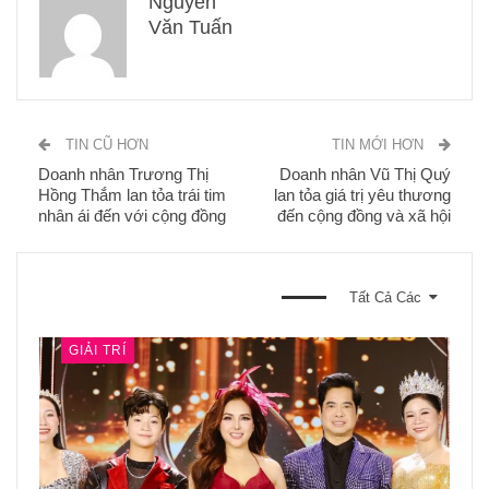
sống, làm việc tại Việt Nam từ 25-55 tuổi. Đây không chỉ là nơi
tìm kiếm những gương mặt đại diện tiêu biểu cho hình tượng
của các Phụ nữ Việt Nam: Tâm – Tài – Trí – Đức mà còn là dịp
để các nữ doanh nhân từ khắp mọi miền trao đổi, học hỏi kinh
nghiệm lẫn nhau và là nơi để kết nối sự giao thương giữa các
doanh nghiệp, nhằm mục đích thúc đẩy sự phát triển mở rộng
kinh doanh.
Nhóm TT
Chia Sẽ
Nguyễn
Văn Tuấn
TIN CŨ HƠN
TIN MỚI HƠN