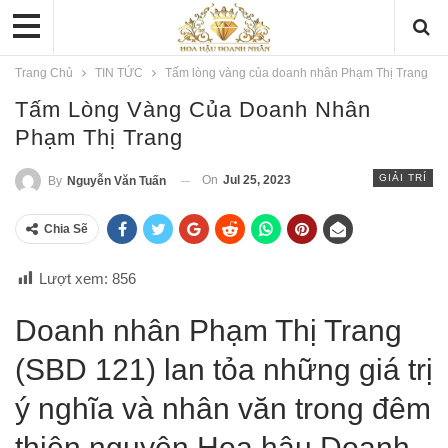
Trang Chủ
TIN TỨC
Tấm lòng vàng của doanh nhân Phạm Thị Trang
Tấm Lòng Vàng Của Doanh Nhân
Phạm Thị Trang
GIẢI TRÍ
On
Jul 25, 2023
By
Nguyễn Văn Tuấn
Chia Sẽ
Lượt xem:
856
Doanh nhân Phạm Thị Trang
(SBD 121) lan tỏa những giá trị
ý nghĩa và nhân văn trong đêm
thiện nguyện Hoa hậu Doanh