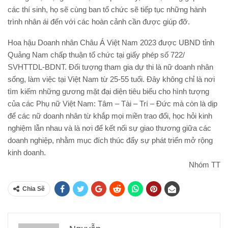
Chủ tịch Đặng Gia Bena trao hoa tri ân đến doanh nhân
Phạm Thị Trang và Hoa hậu Võ Thu Sương, Đại sứ nhân ái
Phạm Thị Kim Thoa và doanh nhân Tự Thị lan (SBD 099)
Trải qua hành trình thực hiện các dự án nhân ái, mang yêu
thương, sự sẻ chia đến những mảnh đời kém may mắn và lan
tỏa những thông điệp nhân văn, đơn vị tổ chức cuộc thi – Hãng
truyền thông Topstar đã ghi dấu ấn trong lòng người hâm mộ bởi
những hoạt động thiết thực. Sắp tới đây, với sự đóng góp của
các thí sinh, họ sẽ cùng ban tổ chức sẽ tiếp tục những hành
trình nhân ái đến với các hoàn cảnh cần được giúp đỡ.
Hoa hậu Doanh nhân Châu Á Việt Nam 2023 được UBND tỉnh
Quảng Nam chấp thuận tổ chức tại giấy phép số 722/
SVHTTDL-BDNT. Đối tượng tham gia dự thi là nữ doanh nhân