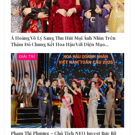
Doanh nhân Trương Thị
Doanh nhân Vũ Thị Quý
Hồng Thắm lan tỏa trái tim
lan tỏa giá trị yêu thương
nhân ái đến với cộng đồng
đến cộng đồng và xã hội
BẠN CŨNG CÓ THỂ THÍCH
Tất Cả Các
GIẢI TRÍ
Á Hoàng Võ Lý Sang Thu Hút Mọi Ánh Nhìn Trên
Thảm Đỏ Chung Kết Hoa Hậu Với Diện Mạo…